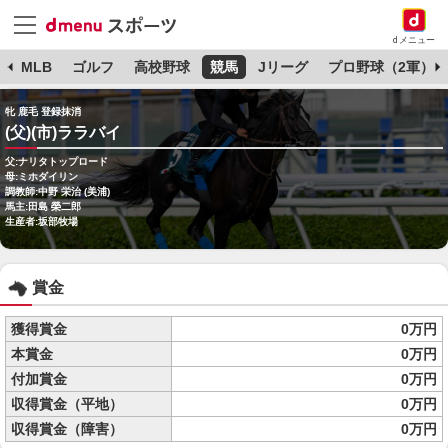
dメニュー
球
MLB
ゴルフ
高校野球
競馬
Jリーグ
プロ野球（2軍）
牝 鹿毛 登録抹消
(父)(市)ララバイ
父:ナリタトップロード
母:ミホダイリン
調教師:中野 栄治 (美浦)
馬主:田島 榮二郎
生産者:坂部牧場
賞金
獲得賞金
0万円
本賞金
0万円
付加賞金
0万円
収得賞金（平地）
0万円
収得賞金（障害）
0万円