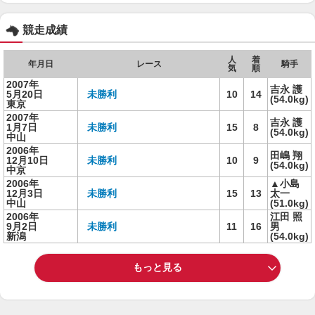
競走成績
人
着
年月日
レース
騎手
気
順
2007年
吉永 護
5月20日
未勝利
10
14
(54.0kg)
東京
2007年
吉永 護
1月7日
未勝利
15
8
(54.0kg)
中山
2006年
田嶋 翔
12月10日
未勝利
10
9
(54.0kg)
中京
2006年
▲小島
12月3日
未勝利
15
13
太一
中山
(51.0kg)
2006年
江田 照
9月2日
未勝利
11
16
男
新潟
(54.0kg)
もっと見る