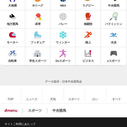
大相撲
Bリーグ
NBA
ラグビー
中央競馬
地方競馬
卓球
バレー
格闘技
バドミントン
モーター
フィギュア
ウィンター
陸上
水泳
自転車
学生スポーツ
Doスポーツ
ビジネス
eスポーツ
データ提供：日本中央競馬会
TOP
ニュース
天気
スポーツ
占い
すべて
スポーツ
中央競馬
サイトご利用にあたって