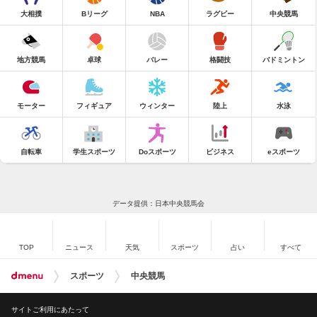
大相撲
Bリーグ
NBA
ラグビー
中央競馬
地方競馬
卓球
バレー
格闘技
バドミントン
モーター
フィギュア
ウィンター
陸上
水泳
自転車
学生スポーツ
Doスポーツ
ビジネス
eスポーツ
データ提供：日本中央競馬会
TOP
ニュース
天気
スポーツ
占い
すべて
スポーツ
中央競馬
サイトご利用にあたって