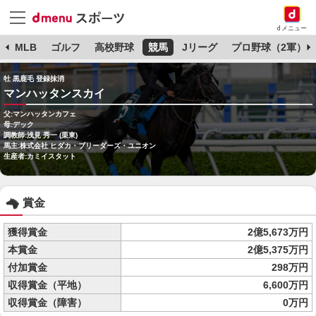
dメニュー
球
MLB
ゴルフ
高校野球
競馬
Jリーグ
プロ野球（2軍）
牡 黒鹿毛 登録抹消
マンハッタンスカイ
父:マンハッタンカフェ
母:デック
調教師:浅見 秀一 (栗東)
馬主:株式会社 ヒダカ・ブリーダーズ・ユニオン
生産者:カミイスタット
賞金
獲得賞金
2億5,673万円
本賞金
2億5,375万円
付加賞金
298万円
収得賞金（平地）
6,600万円
収得賞金（障害）
0万円