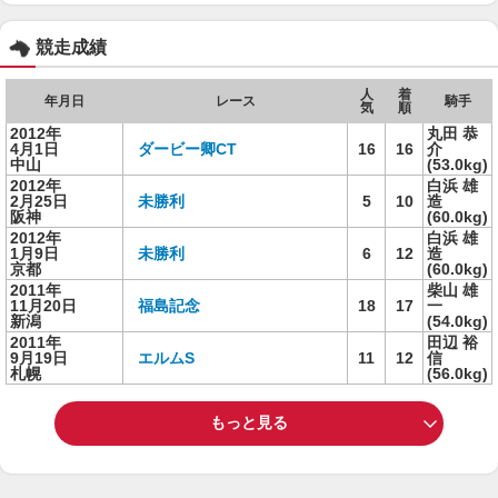
競走成績
人
着
年月日
レース
騎手
気
順
2012年
丸田 恭
4月1日
ダービー卿CT
16
16
介
中山
(53.0kg)
2012年
白浜 雄
2月25日
未勝利
5
10
造
阪神
(60.0kg)
2012年
白浜 雄
1月9日
未勝利
6
12
造
京都
(60.0kg)
2011年
柴山 雄
11月20日
福島記念
18
17
一
新潟
(54.0kg)
2011年
田辺 裕
9月19日
エルムS
11
12
信
札幌
(56.0kg)
もっと見る