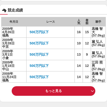
競走成績
人
着
年月日
レース
騎手
気
順
2009年
高橋 智
4月26日
500万円以下
16
15
大
福島
(57.0kg)
2009年
黛 弘人
3月28日
500万円以下
10
12
(57.0kg)
中京
2009年
黛 弘人
3月1日
500万円以下
13
9
(57.0kg)
小倉
2009年
江田 照
1月18日
500万円以下
14
12
男
中山
(57.0kg)
2008年
高橋 智
11月24日
500万円以下
14
12
大
福島
(57.0kg)
もっと見る