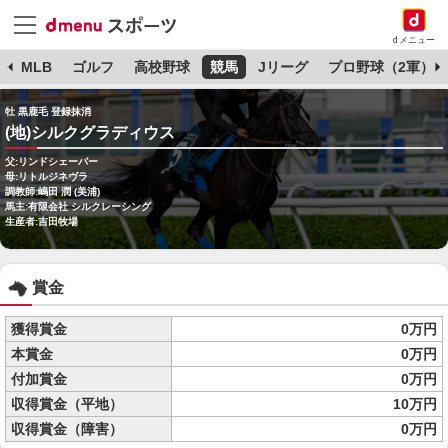
dメニュー
球
MLB
ゴルフ
高校野球
競馬
Jリーグ
プロ野球（2軍）
牡 黒鹿毛 登録抹消
(地)シルクグラディウス
父:リンドシェーバー
母:リトルジネヴラ
調教師:嶋田 潤 (美浦)
馬主:有限会社 シルクレーシング
生産者:吉田牧場
賞金
獲得賞金
0万円
本賞金
0万円
付加賞金
0万円
収得賞金（平地）
10万円
収得賞金（障害）
0万円