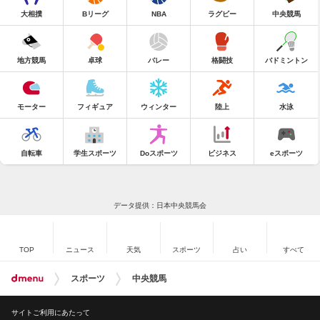
大相撲
Bリーグ
NBA
ラグビー
中央競馬
地方競馬
卓球
バレー
格闘技
バドミントン
モーター
フィギュア
ウィンター
陸上
水泳
自転車
学生スポーツ
Doスポーツ
ビジネス
eスポーツ
データ提供：日本中央競馬会
TOP
ニュース
天気
スポーツ
占い
すべて
スポーツ
中央競馬
サイトご利用にあたって