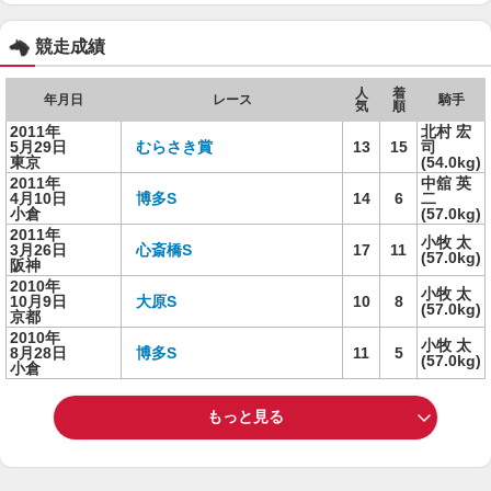
競走成績
人
着
年月日
レース
騎手
気
順
2011年
北村 宏
5月29日
むらさき賞
13
15
司
東京
(54.0kg)
2011年
中舘 英
4月10日
博多S
14
6
二
小倉
(57.0kg)
2011年
小牧 太
3月26日
心斎橋S
17
11
(57.0kg)
阪神
2010年
小牧 太
10月9日
大原S
10
8
(57.0kg)
京都
2010年
小牧 太
8月28日
博多S
11
5
(57.0kg)
小倉
もっと見る