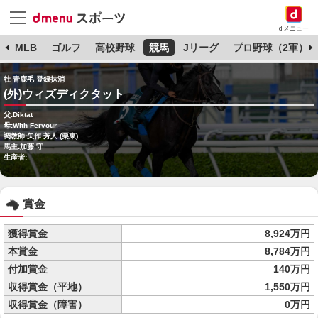
dメニュー
球
MLB
ゴルフ
高校野球
競馬
Jリーグ
プロ野球（2軍）
牡 青鹿毛 登録抹消
(外)ウィズディクタット
父:Diktat
母:With Fervour
調教師:矢作 芳人 (栗東)
馬主:加藤 守
生産者:
賞金
獲得賞金
8,924万円
本賞金
8,784万円
付加賞金
140万円
収得賞金（平地）
1,550万円
収得賞金（障害）
0万円