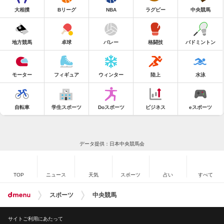
大相撲
Bリーグ
NBA
ラグビー
中央競馬
地方競馬
卓球
バレー
格闘技
バドミントン
モーター
フィギュア
ウィンター
陸上
水泳
自転車
学生スポーツ
Doスポーツ
ビジネス
eスポーツ
データ提供：日本中央競馬会
TOP
ニュース
天気
スポーツ
占い
すべて
スポーツ
中央競馬
サイトご利用にあたって