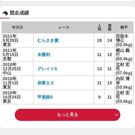
競走成績
人
着
年月日
レース
騎手
気
順
2011年
田面木
5月29日
むらさき賞
18
14
博公
東京
(52.0kg)
2011年
横山 義
5月15日
未勝利
11
12
行
京都
(60.0kg)
2010年
北村 宏
12月25日
グレイトS
13
11
司
中山
(57.0kg)
2010年
内田 博
11月1日
赤富士Ｓ
11
15
幸
東京
(53.0kg)
2010年
北村 宏
10月24日
甲斐路S
9
11
司
東京
(53.0kg)
もっと見る