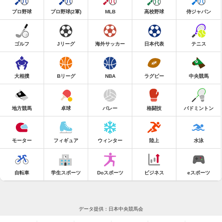
プロ野球
プロ野球(2軍)
MLB
高校野球
侍ジャパン
ゴルフ
Jリーグ
海外サッカー
日本代表
テニス
大相撲
Bリーグ
NBA
ラグビー
中央競馬
地方競馬
卓球
バレー
格闘技
バドミントン
モーター
フィギュア
ウィンター
陸上
水泳
自転車
学生スポーツ
Doスポーツ
ビジネス
eスポーツ
データ提供：日本中央競馬会