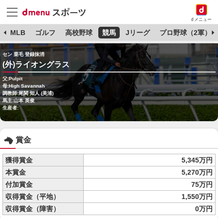
dメニュー
球
MLB
ゴルフ
高校野球
競馬
Jリーグ
プロ野球（2軍）
セン 栗毛 登録抹消
(外)ライオングラス
父:Pulpit
母:High Savannah
調教師:尾関 知人 (美浦)
馬主:山本 英俊
生産者:
賞金
獲得賞金
5,345万円
本賞金
5,270万円
付加賞金
75万円
収得賞金（平地）
1,550万円
収得賞金（障害）
0万円