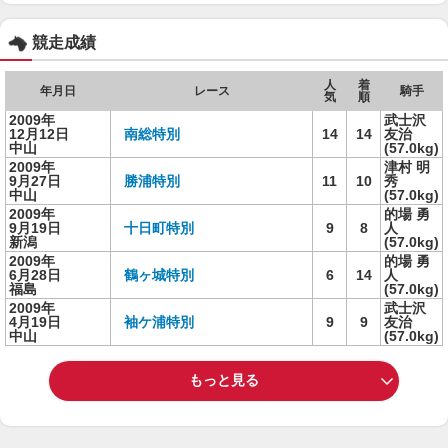
競走成績
人
着
年月日
レース
騎手
気
順
2009年
武士沢
12月12日
南総特別
14
14
友治
中山
(57.0kg)
2009年
津村 明
9月27日
勝浦特別
11
10
秀
中山
(57.0kg)
2009年
的場 勇
9月19日
十日町特別
9
8
人
新潟
(57.0kg)
2009年
的場 勇
6月28日
鶴ヶ城特別
6
14
人
福島
(57.0kg)
2009年
武士沢
4月19日
袖ケ浦特別
9
9
友治
中山
(57.0kg)
もっと見る