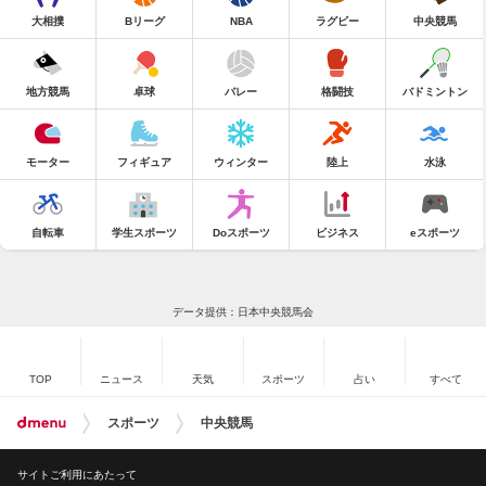
大相撲
Bリーグ
NBA
ラグビー
中央競馬
地方競馬
卓球
バレー
格闘技
バドミントン
モーター
フィギュア
ウィンター
陸上
水泳
自転車
学生スポーツ
Doスポーツ
ビジネス
eスポーツ
データ提供：日本中央競馬会
TOP
ニュース
天気
スポーツ
占い
すべて
スポーツ
中央競馬
サイトご利用にあたって