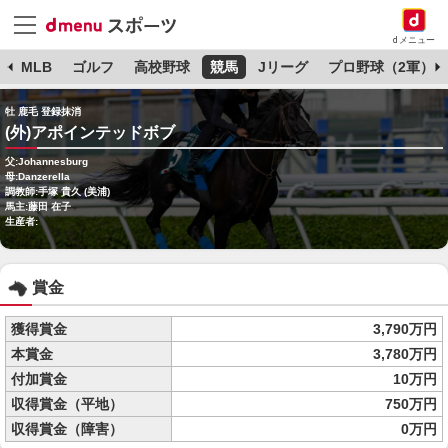
dメニュー
球
MLB
ゴルフ
高校野球
競馬
Jリーグ
プロ野球（2軍）
牡 鹿毛 登録抹消
(外)アポインテッドボブ
父:Johannesburg
母:Danzerella
調教師:手塚 貴久 (美浦)
馬主:藤田 在子
生産者:
賞金
獲得賞金
3,790万円
本賞金
3,780万円
付加賞金
10万円
収得賞金（平地）
750万円
収得賞金（障害）
0万円