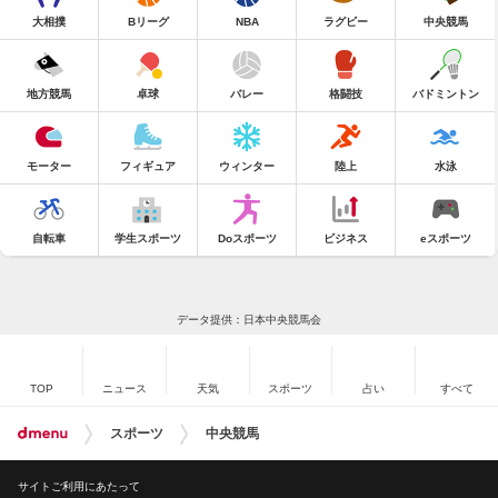
大相撲
Bリーグ
NBA
ラグビー
中央競馬
地方競馬
卓球
バレー
格闘技
バドミントン
モーター
フィギュア
ウィンター
陸上
水泳
自転車
学生スポーツ
Doスポーツ
ビジネス
eスポーツ
データ提供：日本中央競馬会
TOP
ニュース
天気
スポーツ
占い
すべて
スポーツ
中央競馬
サイトご利用にあたって