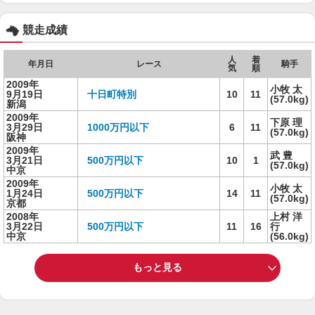
競走成績
人
着
年月日
レース
騎手
気
順
2009年
小牧 太
9月19日
十日町特別
10
11
(57.0kg)
新潟
2009年
下原 理
3月29日
1000万円以下
6
11
(57.0kg)
阪神
2009年
武 豊
3月21日
500万円以下
10
1
(57.0kg)
中京
2009年
小牧 太
1月24日
500万円以下
14
11
(57.0kg)
京都
2008年
上村 洋
3月22日
500万円以下
11
16
行
中京
(56.0kg)
もっと見る