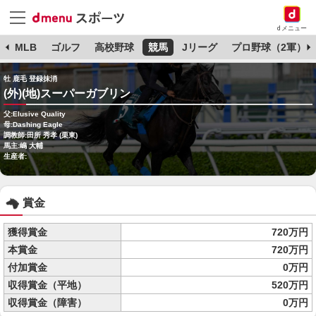
dメニュー
球
MLB
ゴルフ
高校野球
競馬
Jリーグ
プロ野球（2軍）
牡 鹿毛 登録抹消
(外)(地)スーパーガブリン
父:Elusive Quality
母:Dashing Eagle
調教師:田所 秀孝 (栗東)
馬主:嶋 大輔
生産者:
賞金
獲得賞金
720万円
本賞金
720万円
付加賞金
0万円
収得賞金（平地）
520万円
収得賞金（障害）
0万円