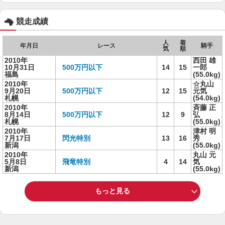
競走成績
人
着
年月日
レース
騎手
気
順
2010年
西田 雄
10月31日
500万円以下
14
15
一郎
福島
(55.0kg)
2010年
☆丸山
9月20日
500万円以下
12
15
元気
札幌
(54.0kg)
2010年
斉藤 正
8月14日
500万円以下
12
9
弘
札幌
(55.0kg)
2010年
津村 明
7月17日
閃光特別
13
16
秀
新潟
(55.0kg)
2010年
丸山 元
5月8日
飛竜特別
4
14
気
新潟
(55.0kg)
もっと見る