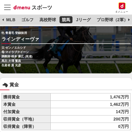
dメニュー
球
MLB
ゴルフ
高校野球
競馬
Jリーグ
プロ野球（2軍）
牝 青鹿毛 登録抹消
ラインディーヴァ
父:ゼンノエルシド
母:マイラブクイーン
調教師:根本 康広 (美浦)
馬主:大澤 繁昌
生産者:原 光彦
賞金
獲得賞金
1,476万円
本賞金
1,462万円
付加賞金
14万円
収得賞金（平地）
200万円
収得賞金（障害）
0万円