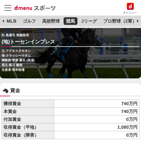
dメニュー
球
MLB
ゴルフ
高校野球
競馬
Jリーグ
プロ野球（2軍）
牡 黒鹿毛 登録抹消
(地)トーセンインプレス
父:アグネスタキオン
母:クラッシーマダム
調教師:菅原 泰夫 (美浦)
馬主:島川 隆哉
生産者:増本牧場
賞金
獲得賞金
740万円
本賞金
740万円
付加賞金
0万円
収得賞金（平地）
1,080万円
収得賞金（障害）
0万円