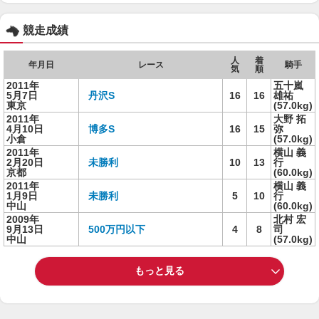
競走成績
人
着
年月日
レース
騎手
気
順
2011年
五十嵐
5月7日
丹沢S
16
16
雄祐
東京
(57.0kg)
2011年
大野 拓
4月10日
博多S
16
15
弥
小倉
(57.0kg)
2011年
横山 義
2月20日
未勝利
10
13
行
京都
(60.0kg)
2011年
横山 義
1月9日
未勝利
5
10
行
中山
(60.0kg)
2009年
北村 宏
9月13日
500万円以下
4
8
司
中山
(57.0kg)
もっと見る