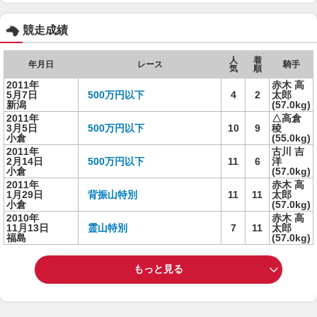
競走成績
人
着
年月日
レース
騎手
気
順
2011年
赤木 高
5月7日
500万円以下
4
2
太郎
新潟
(57.0kg)
2011年
△高倉
3月5日
500万円以下
10
9
稜
小倉
(55.0kg)
2011年
古川 吉
2月14日
500万円以下
11
6
洋
小倉
(57.0kg)
2011年
赤木 高
1月29日
背振山特別
11
11
太郎
小倉
(57.0kg)
2010年
赤木 高
11月13日
霊山特別
7
11
太郎
福島
(57.0kg)
もっと見る