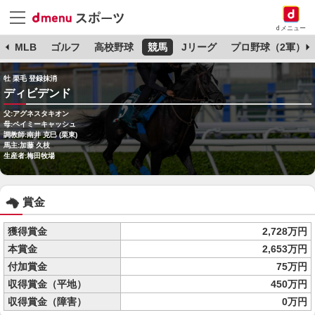
dメニュー
球
MLB
ゴルフ
高校野球
競馬
Jリーグ
プロ野球（2軍）
牡 栗毛 登録抹消
ディビデンド
父:アグネスタキオン
母:ペイミーキャッシュ
調教師:南井 克巳 (栗東)
馬主:加藤 久枝
生産者:梅田牧場
賞金
獲得賞金
2,728万円
本賞金
2,653万円
付加賞金
75万円
収得賞金（平地）
450万円
収得賞金（障害）
0万円