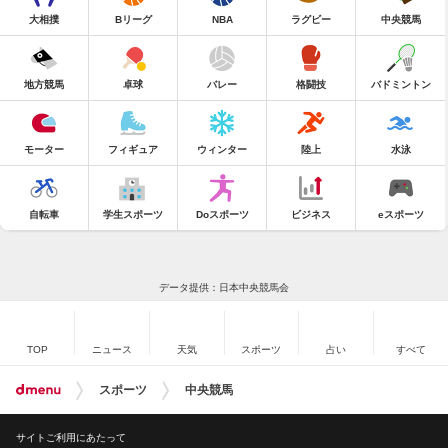
大相撲
Bリーグ
NBA
ラグビー
中央競馬
地方競馬
卓球
バレー
格闘技
バドミントン
モーター
フィギュア
ウィンター
陸上
水泳
自転車
学生スポーツ
Doスポーツ
ビジネス
eスポーツ
データ提供：日本中央競馬会
TOP
ニュース
天気
スポーツ
占い
すべて
スポーツ
中央競馬
サイトご利用にあたって