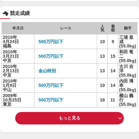
競走成績
人
着
年月日
レース
騎手
気
順
2010年
三浦 皇
4月24日
500万円以下
10
9
成
福島
(55.0kg)
2010年
和田 竜
3月21日
500万円以下
13
15
二
中京
(55.0kg)
2010年
古川 吉
2月13日
金山特別
13
14
洋
中京
(55.0kg)
2010年
内田 博
1月9日
500万円以下
10
14
幸
中山
(55.0kg)
2009年
横山 義
10月25日
500万円以下
18
11
行
東京
(55.0kg)
もっと見る