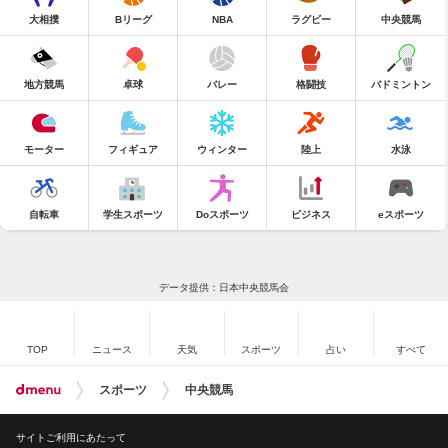
大相撲
Bリーグ
NBA
ラグビー
中央競馬
地方競馬
卓球
バレー
格闘技
バドミントン
モーター
フィギュア
ウィンター
陸上
水泳
自転車
学生スポーツ
Doスポーツ
ビジネス
eスポーツ
データ提供：日本中央競馬会
TOP
ニュース
天気
スポーツ
占い
すべて
スポーツ
中央競馬
サイトご利用にあたって