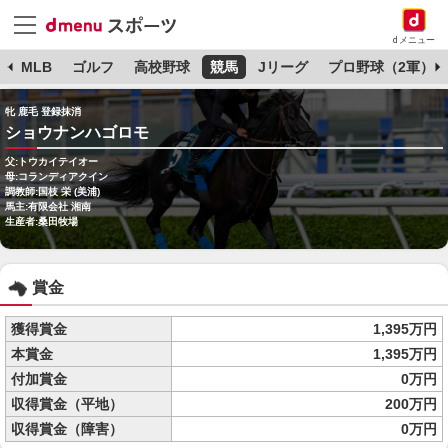
dメニュー
球
MLB
ゴルフ
高校野球
競馬
Jリーグ
プロ野球（2軍）
牝 鹿毛 登録抹消
ショウナンハゴロモ
父:トウカイテイオー
母:コランディアクイン
調教師:国枝 栄 (美浦)
馬主:有限会社 湘南
生産者:桑田牧場
賞金
獲得賞金
1,395万円
本賞金
1,395万円
付加賞金
0万円
収得賞金（平地）
200万円
収得賞金（障害）
0万円