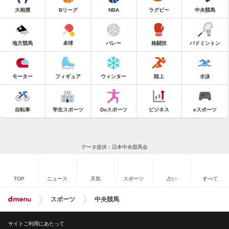
大相撲
Bリーグ
NBA
ラグビー
中央競馬
地方競馬
卓球
バレー
格闘技
バドミントン
モーター
フィギュア
ウィンター
陸上
水泳
自転車
学生スポーツ
Doスポーツ
ビジネス
eスポーツ
データ提供：日本中央競馬会
TOP
ニュース
天気
スポーツ
占い
すべて
スポーツ
中央競馬
サイトご利用にあたって