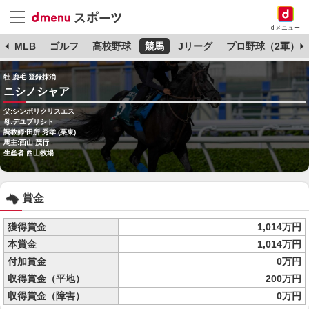
dメニュー
球
MLB
ゴルフ
高校野球
競馬
Jリーグ
プロ野球（2軍）
牡 鹿毛 登録抹消
ニシノシャア
父:シンボリクリスエス
母:デユプリシト
調教師:田所 秀孝 (栗東)
馬主:西山 茂行
生産者:西山牧場
賞金
獲得賞金
1,014万円
本賞金
1,014万円
付加賞金
0万円
収得賞金（平地）
200万円
収得賞金（障害）
0万円