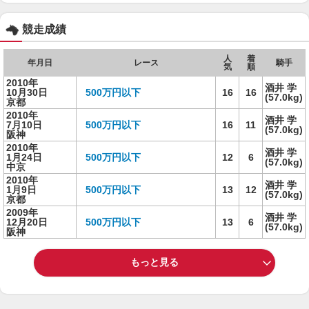
競走成績
人
着
年月日
レース
騎手
気
順
2010年
酒井 学
10月30日
500万円以下
16
16
(57.0kg)
京都
2010年
酒井 学
7月10日
500万円以下
16
11
(57.0kg)
阪神
2010年
酒井 学
1月24日
500万円以下
12
6
(57.0kg)
中京
2010年
酒井 学
1月9日
500万円以下
13
12
(57.0kg)
京都
2009年
酒井 学
12月20日
500万円以下
13
6
(57.0kg)
阪神
もっと見る