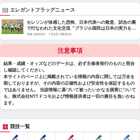
エレガントフラッグニュース
セレソンが体感した恐怖、日本代表への敬意、試合の裏
で行なわれた文化交流「ブラジル国民は日本の実力を高
く評価し、拍手を送った」【W杯現地発コラム】
THE DIGEST 7月3日 5時30分
注意事項
結果・成績・オッズなどのデータは、必ず主催者発行のものと照合
し確認してください。
本サイトのページ上に掲載されている情報の内容に関しては万全を
期しておりますが、その内容の正確性および安全性を保証するもの
ではありません。 当該情報に基づいて被ったいかなる損害について
も、株式会社NTTドコモおよび情報提供者は一切の責任を負いかね
ます。
競技一覧