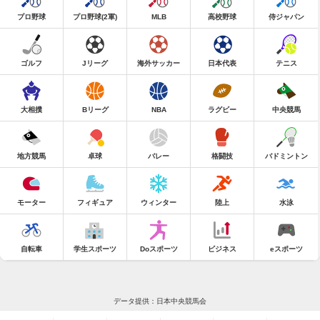
プロ野球
プロ野球(2軍)
MLB
高校野球
侍ジャパン
ゴルフ
Jリーグ
海外サッカー
日本代表
テニス
大相撲
Bリーグ
NBA
ラグビー
中央競馬
地方競馬
卓球
バレー
格闘技
バドミントン
モーター
フィギュア
ウィンター
陸上
水泳
自転車
学生スポーツ
Doスポーツ
ビジネス
eスポーツ
データ提供：日本中央競馬会