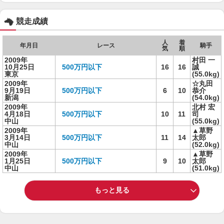
競走成績
人
着
年月日
レース
騎手
気
順
2009年
村田 一
10月25日
500万円以下
16
16
誠
東京
(55.0kg)
2009年
☆丸田
9月19日
500万円以下
6
10
恭介
新潟
(54.0kg)
2009年
北村 宏
4月18日
500万円以下
10
11
司
中山
(55.0kg)
2009年
▲草野
3月14日
500万円以下
11
14
太郎
中山
(52.0kg)
2009年
▲草野
1月25日
500万円以下
9
10
太郎
中山
(51.0kg)
もっと見る