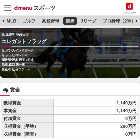
dメニュー
球
MLB
ゴルフ
高校野球
競馬
Jリーグ
プロ野球（2軍）
牝 黒鹿毛 登録抹消
エレガントフラッグ
父:ダンスインザダーク
母:ジュビロレディ
調教師:坂本 勝美 (美浦)
馬主:森口 隆一郎
生産者:社台ファーム
賞金
獲得賞金
1,140万円
本賞金
1,140万円
付加賞金
0万円
収得賞金（平地）
200万円
収得賞金（障害）
0万円