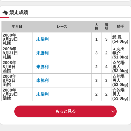
競走成績
人
着
年月日
レース
騎手
気
順
2008年
武 豊
9月13日
未勝利
1
3
(54.0kg)
札幌
2008年
▲丸田
8月31日
未勝利
3
2
恭介
札幌
(51.0kg)
2008年
☆的場
8月9日
未勝利
2
4
勇人
函館
(53.0kg)
2008年
☆的場
8月2日
未勝利
3
3
勇人
函館
(53.0kg)
2008年
☆的場
7月13日
未勝利
2
2
勇人
函館
(53.0kg)
もっと見る