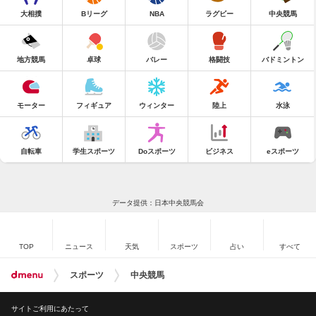
大相撲
Bリーグ
NBA
ラグビー
中央競馬
地方競馬
卓球
バレー
格闘技
バドミントン
モーター
フィギュア
ウィンター
陸上
水泳
自転車
学生スポーツ
Doスポーツ
ビジネス
eスポーツ
データ提供：日本中央競馬会
TOP
ニュース
天気
スポーツ
占い
すべて
スポーツ
中央競馬
サイトご利用にあたって