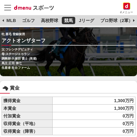
dメニュー
球
MLB
ゴルフ
高校野球
競馬
Jリーグ
プロ野球（2軍）
牝 栗毛 登録抹消
アクトオンザターフ
父:フレンチデピュティ
母:ステージトゥラン
調教師:久保田 貴士 (美浦)
馬主:広田 伸七
生産者:社台ファーム
賞金
獲得賞金
1,300万円
本賞金
1,300万円
付加賞金
0万円
収得賞金（平地）
0万円
収得賞金（障害）
0万円