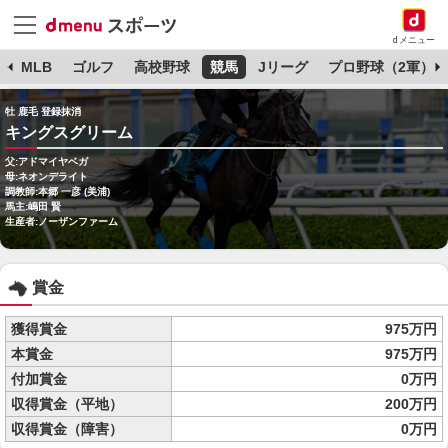
dメニュー
球
MLB
ゴルフ
高校野球
競馬
Jリーグ
プロ野球（2軍）
牡 鹿毛 登録抹消
キングスグリーム
父:アドマイヤベガ
母:ネオンデライト
調教師:本郷 一彦 (美浦)
馬主:嶋田 賢
生産者:ノーザンファーム
賞金
獲得賞金
975万円
本賞金
975万円
付加賞金
0万円
収得賞金（平地）
200万円
収得賞金（障害）
0万円