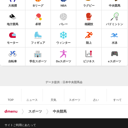
大相撲
Bリーグ
NBA
ラグビー
中央競馬
地方競馬
卓球
バレー
格闘技
バドミントン
モーター
フィギュア
ウィンター
陸上
水泳
自転車
学生スポーツ
Doスポーツ
ビジネス
eスポーツ
データ提供：日本中央競馬会
TOP
ニュース
天気
スポーツ
占い
すべて
スポーツ
中央競馬
サイトご利用にあたって