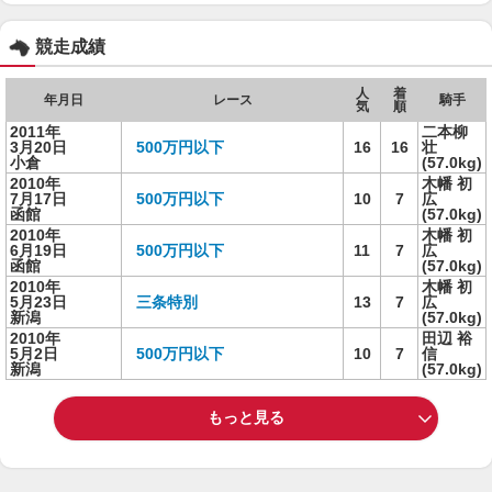
競走成績
人
着
年月日
レース
騎手
気
順
2011年
二本柳
3月20日
500万円以下
16
16
壮
小倉
(57.0kg)
2010年
木幡 初
7月17日
500万円以下
10
7
広
函館
(57.0kg)
2010年
木幡 初
6月19日
500万円以下
11
7
広
函館
(57.0kg)
2010年
木幡 初
5月23日
三条特別
13
7
広
新潟
(57.0kg)
2010年
田辺 裕
5月2日
500万円以下
10
7
信
新潟
(57.0kg)
もっと見る