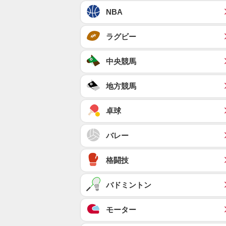
NBA
ラグビー
中央競馬
地方競馬
卓球
バレー
格闘技
バドミントン
モーター