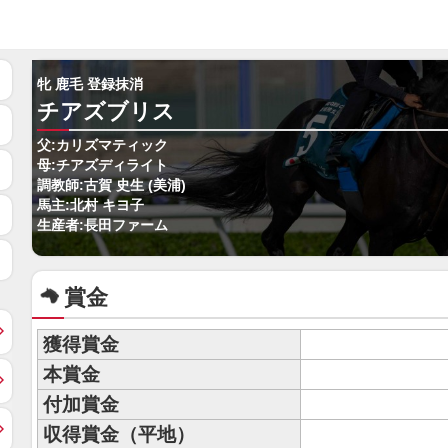
牝 鹿毛 登録抹消
チアズブリス
父:カリズマティック
母:チアズディライト
調教師:古賀 史生 (美浦)
馬主:北村 キヨ子
生産者:長田ファーム
賞金
獲得賞金
本賞金
付加賞金
収得賞金（平地）