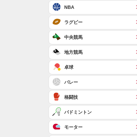
NBA
ラグビー
中央競馬
地方競馬
卓球
バレー
格闘技
バドミントン
モーター