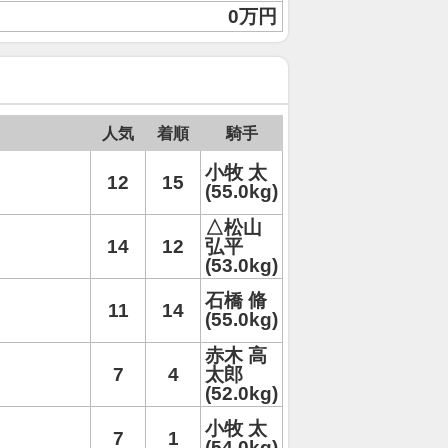
0万円
人気
着順
騎手
小牧 太
12
15
(55.0kg)
△松山
14
12
弘平
(53.0kg)
石橋 脩
11
14
(55.0kg)
赤木 高
7
4
太郎
(52.0kg)
小牧 太
7
1
(54.0kg)