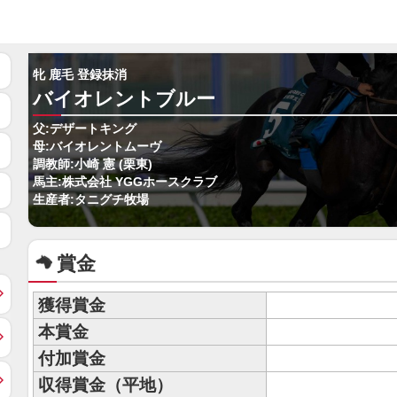
牝 鹿毛 登録抹消
バイオレントブルー
父:デザートキング
母:バイオレントムーヴ
調教師:小崎 憲 (栗東)
馬主:株式会社 YGGホースクラブ
生産者:タニグチ牧場
賞金
獲得賞金
本賞金
付加賞金
収得賞金（平地）