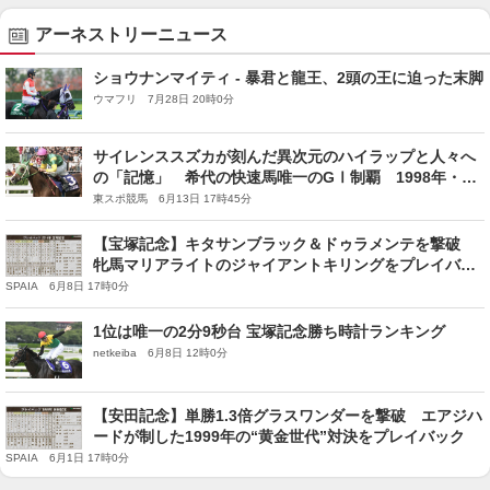
アーネストリーニュース
ショウナンマイティ - 暴君と龍王、2頭の王に迫った末脚
ウマフリ 7月28日 20時0分
サイレンススズカが刻んだ異次元のハイラップと人々へ
の「記憶」 希代の快速馬唯一のGⅠ制覇 1998年・宝
塚記念
東スポ競馬 6月13日 17時45分
【宝塚記念】キタサンブラック＆ドゥラメンテを撃破
牝馬マリアライトのジャイアントキリングをプレイバッ
ク
SPAIA 6月8日 17時0分
1位は唯一の2分9秒台 宝塚記念勝ち時計ランキング
netkeiba 6月8日 12時0分
【安田記念】単勝1.3倍グラスワンダーを撃破 エアジハ
ードが制した1999年の“黄金世代”対決をプレイバック
SPAIA 6月1日 17時0分