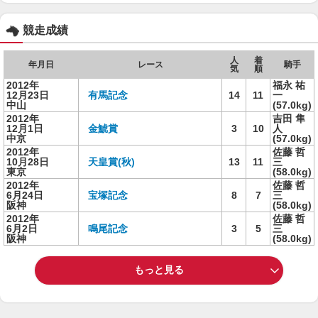
競走成績
人
着
年月日
レース
騎手
気
順
2012年
福永 祐
12月23日
有馬記念
14
11
一
中山
(57.0kg)
2012年
吉田 隼
12月1日
金鯱賞
3
10
人
中京
(57.0kg)
2012年
佐藤 哲
10月28日
天皇賞(秋)
13
11
三
東京
(58.0kg)
2012年
佐藤 哲
6月24日
宝塚記念
8
7
三
阪神
(58.0kg)
2012年
佐藤 哲
6月2日
鳴尾記念
3
5
三
阪神
(58.0kg)
もっと見る