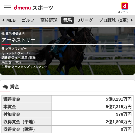
dメニュー
球
MLB
ゴルフ
高校野球
競馬
Jリーグ
プロ野球（2軍）
牡 鹿毛 登録抹消
アーネストリー
父:グラスワンダー
母:レットルダムール
調教師:佐々木 晶三 (栗東)
馬主:前田 幸治
生産者:ノースヒルズマネジメント
賞金
獲得賞金
5億8,291万円
本賞金
5億7,315万円
付加賞金
976万円
収得賞金（平地）
2億1,800万円
収得賞金（障害）
0万円