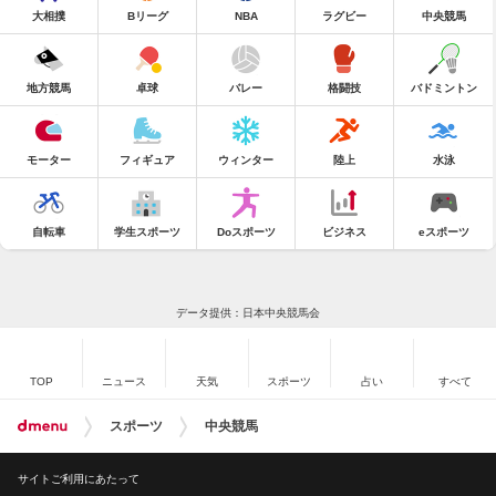
大相撲
Bリーグ
NBA
ラグビー
中央競馬
地方競馬
卓球
バレー
格闘技
バドミントン
モーター
フィギュア
ウィンター
陸上
水泳
自転車
学生スポーツ
Doスポーツ
ビジネス
eスポーツ
データ提供：日本中央競馬会
TOP
ニュース
天気
スポーツ
占い
すべて
スポーツ
中央競馬
サイトご利用にあたって