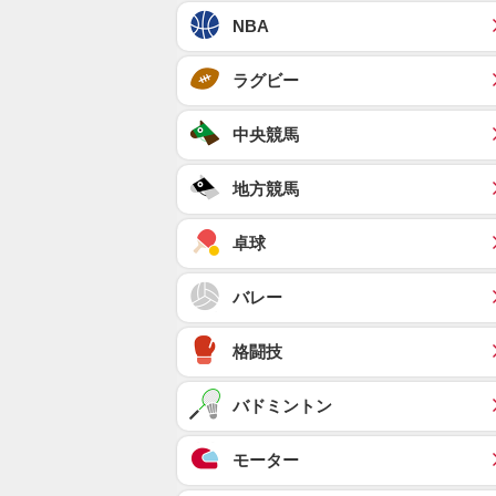
NBA
ラグビー
中央競馬
地方競馬
卓球
バレー
格闘技
バドミントン
モーター