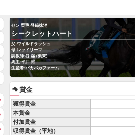
セン 栗毛 登録抹消
シークレットハート
父:ワイルドラッシュ
母:レッドリーマ
調教師:谷 潔 (栗東)
馬主:平井 裕
生産者:パカパカファーム
賞金
獲得賞金
本賞金
付加賞金
収得賞金（平地）