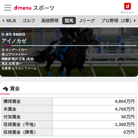
dメニュー
球
MLB
ゴルフ
高校野球
競馬
Jリーグ
プロ野球（2軍）
牡 鹿毛 登録抹消
アイノカゼ
父:キングヘイロー
母:ピアファイヤー
調教師:菊川 正達 (美浦)
馬主:丸岡 啓一
生産者:ムラカミファーム
賞金
獲得賞金
4,804万円
本賞金
4,768万円
付加賞金
36万円
収得賞金（平地）
1,300万円
収得賞金（障害）
0万円