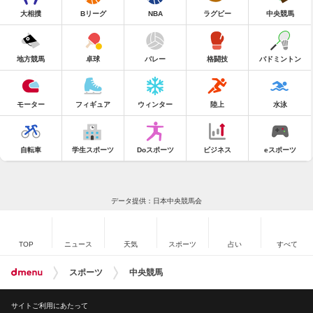
大相撲
Bリーグ
NBA
ラグビー
中央競馬
地方競馬
卓球
バレー
格闘技
バドミントン
モーター
フィギュア
ウィンター
陸上
水泳
自転車
学生スポーツ
Doスポーツ
ビジネス
eスポーツ
データ提供：日本中央競馬会
TOP
ニュース
天気
スポーツ
占い
すべて
スポーツ
中央競馬
サイトご利用にあたって