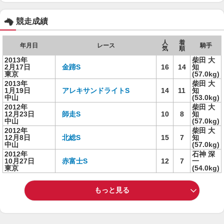
競走成績
人
着
年月日
レース
騎手
気
順
2013年
柴田 大
2月17日
金蹄S
16
14
知
東京
(57.0kg)
2013年
柴田 大
1月19日
アレキサンドライトS
14
11
知
中山
(53.0kg)
2012年
柴田 大
12月23日
師走S
10
8
知
中山
(57.0kg)
2012年
柴田 大
12月8日
北総S
15
7
知
中山
(57.0kg)
2012年
石神 深
10月27日
赤富士S
12
7
一
東京
(54.0kg)
もっと見る