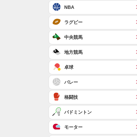
NBA
ラグビー
中央競馬
地方競馬
卓球
バレー
格闘技
バドミントン
モーター