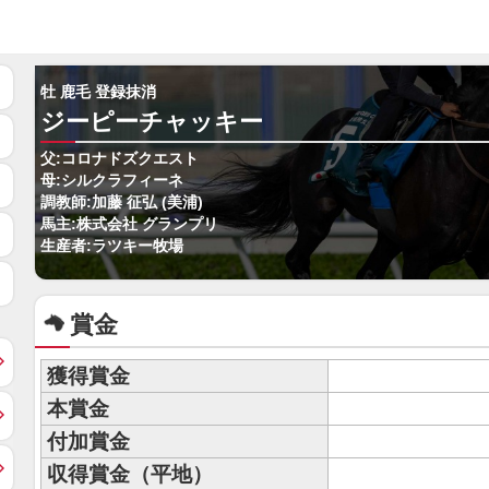
牡 鹿毛 登録抹消
ジーピーチャッキー
父:コロナドズクエスト
母:シルクラフィーネ
調教師:加藤 征弘 (美浦)
馬主:株式会社 グランプリ
生産者:ラツキー牧場
賞金
獲得賞金
本賞金
付加賞金
収得賞金（平地）