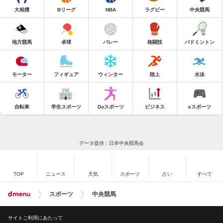
大相撲
Bリーグ
NBA
ラグビー
中央競馬
地方競馬
卓球
バレー
格闘技
バドミントン
モーター
フィギュア
ウィンター
陸上
水泳
自転車
学生スポーツ
Doスポーツ
ビジネス
eスポーツ
データ提供：日本中央競馬会
TOP
ニュース
天気
スポーツ
占い
すべて
スポーツ
中央競馬
サイトご利用にあたって