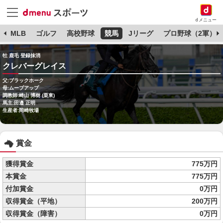
dメニュー
球
MLB
ゴルフ
高校野球
競馬
Jリーグ
プロ野球（2軍）
牡 鹿毛 登録抹消
クレバーグレイス
父:ブラックホーク
母:ムーブアップ
調教師:崎山 博樹 (栗東)
馬主:田邉 正明
生産者:岡崎牧場
賞金
獲得賞金
775万円
本賞金
775万円
付加賞金
0万円
収得賞金（平地）
200万円
収得賞金（障害）
0万円