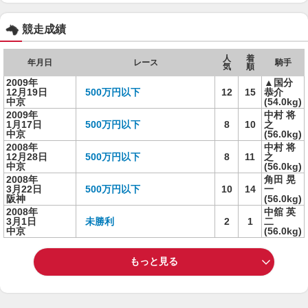
競走成績
人
着
年月日
レース
騎手
気
順
2009年
▲国分
12月19日
500万円以下
12
15
恭介
中京
(54.0kg)
2009年
中村 将
1月17日
500万円以下
8
10
之
中京
(56.0kg)
2008年
中村 将
12月28日
500万円以下
8
11
之
中京
(56.0kg)
2008年
角田 晃
3月22日
500万円以下
10
14
一
阪神
(56.0kg)
2008年
中舘 英
3月1日
未勝利
2
1
二
中京
(56.0kg)
もっと見る