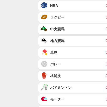
NBA
ラグビー
中央競馬
地方競馬
卓球
バレー
格闘技
バドミントン
モーター