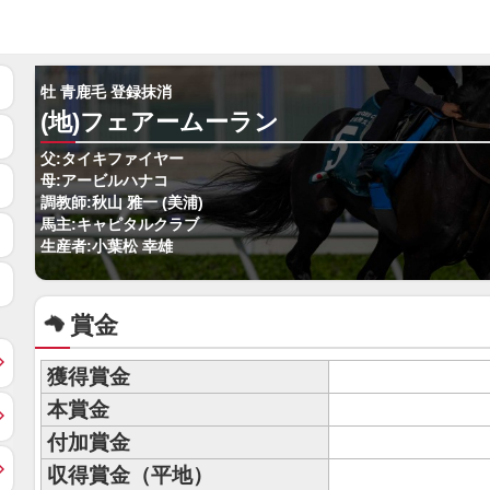
牡 青鹿毛 登録抹消
(地)フェアームーラン
父:タイキファイヤー
母:アービルハナコ
調教師:秋山 雅一 (美浦)
馬主:キャピタルクラブ
生産者:小葉松 幸雄
賞金
獲得賞金
本賞金
付加賞金
収得賞金（平地）