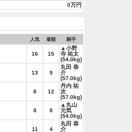
0万円
人気
着順
騎手
▲小野
16
15
寺 祐太
(54.0kg)
丸田 恭
13
9
介
(57.0kg)
丹内 祐
8
12
次
(57.0kg)
▲丸山
8
8
元気
(54.0kg)
丸田 恭
11
4
介