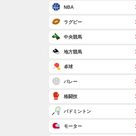
NBA
ラグビー
中央競馬
地方競馬
卓球
バレー
格闘技
バドミントン
モーター