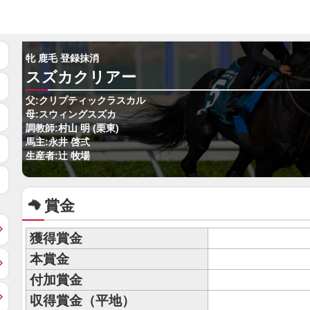
牝 鹿毛 登録抹消
スズカクリアー
父:クリプティックラスカル
母:スウィングスズカ
調教師:村山 明 (栗東)
馬主:永井 啓弍
生産者:辻 牧場
賞金
獲得賞金
本賞金
付加賞金
収得賞金（平地）