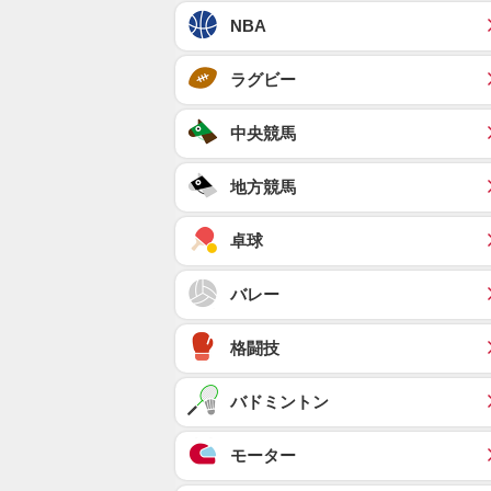
NBA
ラグビー
中央競馬
地方競馬
卓球
バレー
格闘技
バドミントン
モーター