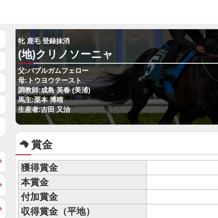
牝 鹿毛 登録抹消
(地)クリノソーニャ
父:バブルガムフェロー
母:トウヨウテースト
調教師:成島 英春 (美浦)
馬主:栗本 博晴
生産者:吉田 又治
賞金
獲得賞金
本賞金
付加賞金
収得賞金（平地）