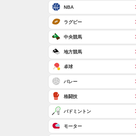
NBA
ラグビー
中央競馬
地方競馬
卓球
バレー
格闘技
バドミントン
モーター