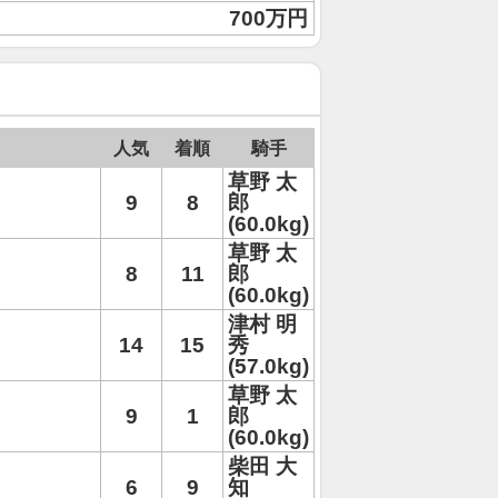
700万円
人気
着順
騎手
草野 太
9
8
郎
(60.0kg)
草野 太
8
11
郎
(60.0kg)
津村 明
14
15
秀
(57.0kg)
草野 太
9
1
郎
(60.0kg)
柴田 大
6
9
知