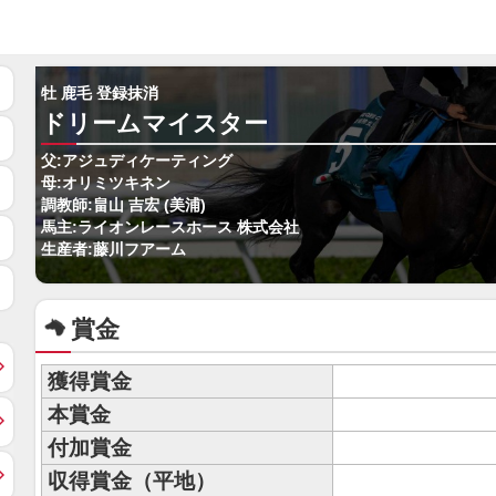
牡 鹿毛 登録抹消
ドリームマイスター
父:アジュディケーティング
母:オリミツキネン
調教師:畠山 吉宏 (美浦)
馬主:ライオンレースホース 株式会社
生産者:藤川フアーム
賞金
獲得賞金
本賞金
付加賞金
収得賞金（平地）