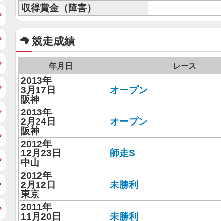
収得賞金（障害）
競走成績
年月日
レース
2013年
3月17日
オープン
阪神
2013年
2月24日
オープン
阪神
2012年
12月23日
師走S
中山
2012年
2月12日
未勝利
東京
2011年
11月20日
未勝利