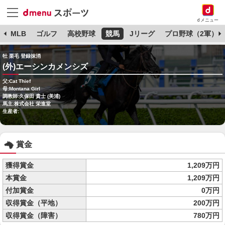
dメニュー
球
MLB
ゴルフ
高校野球
競馬
Jリーグ
プロ野球（2軍）
牡 栗毛 登録抹消
(外)エーシンカメンシズ
父:Cat Thief
母:Montana Girl
調教師:久保田 貴士 (美浦)
馬主:株式会社 栄進堂
生産者:
賞金
獲得賞金
1,209万円
本賞金
1,209万円
付加賞金
0万円
収得賞金（平地）
200万円
収得賞金（障害）
780万円