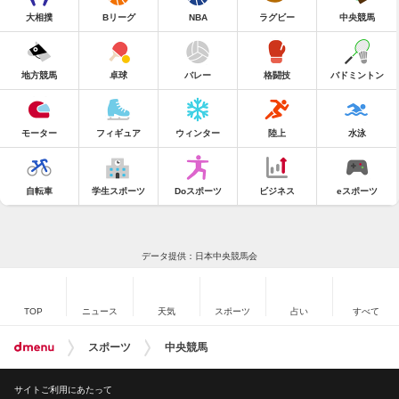
大相撲
Bリーグ
NBA
ラグビー
中央競馬
地方競馬
卓球
バレー
格闘技
バドミントン
モーター
フィギュア
ウィンター
陸上
水泳
自転車
学生スポーツ
Doスポーツ
ビジネス
eスポーツ
データ提供：日本中央競馬会
TOP
ニュース
天気
スポーツ
占い
すべて
スポーツ
中央競馬
サイトご利用にあたって