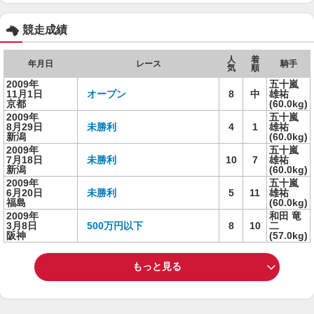
競走成績
人
着
年月日
レース
騎手
気
順
2009年
五十嵐
11月1日
オープン
8
中
雄祐
京都
(60.0kg)
2009年
五十嵐
8月29日
未勝利
4
1
雄祐
新潟
(60.0kg)
2009年
五十嵐
7月18日
未勝利
10
7
雄祐
新潟
(60.0kg)
2009年
五十嵐
6月20日
未勝利
5
11
雄祐
福島
(60.0kg)
2009年
和田 竜
3月8日
500万円以下
8
10
二
阪神
(57.0kg)
もっと見る