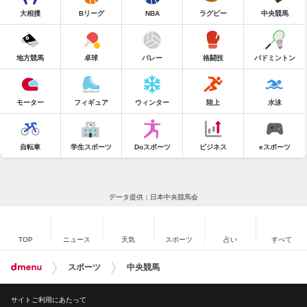
大相撲
Bリーグ
NBA
ラグビー
中央競馬
地方競馬
卓球
バレー
格闘技
バドミントン
モーター
フィギュア
ウィンター
陸上
水泳
自転車
学生スポーツ
Doスポーツ
ビジネス
eスポーツ
データ提供：日本中央競馬会
TOP
ニュース
天気
スポーツ
占い
すべて
スポーツ
中央競馬
サイトご利用にあたって