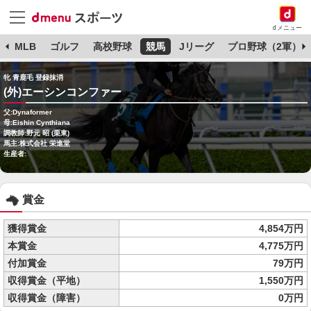
dメニュー
球
MLB
ゴルフ
高校野球
競馬
Jリーグ
プロ野球（2軍）
牝 青鹿毛 登録抹消
(外)エーシンコンファー
父:Dynaformer
母:Eishin Cynthiana
調教師:野元 昭 (栗東)
馬主:株式会社 栄進堂
生産者:
賞金
獲得賞金
4,854万円
本賞金
4,775万円
付加賞金
79万円
収得賞金（平地）
1,550万円
収得賞金（障害）
0万円