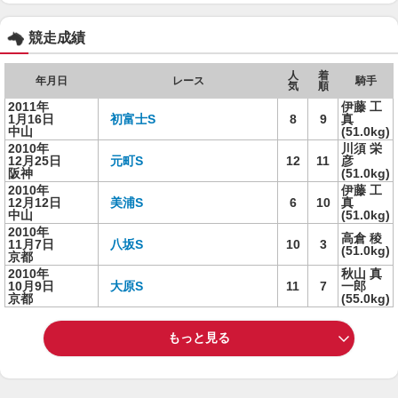
競走成績
人
着
年月日
レース
騎手
気
順
2011年
伊藤 工
1月16日
初富士S
8
9
真
中山
(51.0kg)
2010年
川須 栄
12月25日
元町S
12
11
彦
阪神
(51.0kg)
2010年
伊藤 工
12月12日
美浦S
6
10
真
中山
(51.0kg)
2010年
高倉 稜
11月7日
八坂S
10
3
(51.0kg)
京都
2010年
秋山 真
10月9日
大原S
11
7
一郎
京都
(55.0kg)
もっと見る