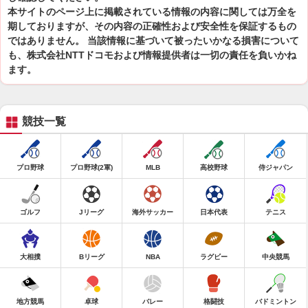
本サイトのページ上に掲載されている情報の内容に関しては万全を
期しておりますが、その内容の正確性および安全性を保証するもの
ではありません。 当該情報に基づいて被ったいかなる損害について
も、株式会社NTTドコモおよび情報提供者は一切の責任を負いかね
ます。
競技一覧
プロ野球
プロ野球(2軍)
MLB
高校野球
侍ジャパン
ゴルフ
Jリーグ
海外サッカー
日本代表
テニス
大相撲
Bリーグ
NBA
ラグビー
中央競馬
地方競馬
卓球
バレー
格闘技
バドミントン