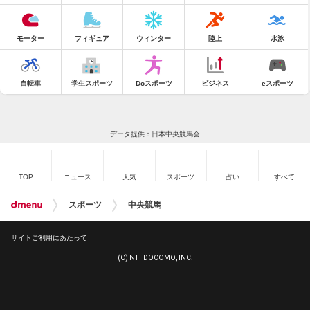
モーター
フィギュア
ウィンター
陸上
水泳
自転車
学生スポーツ
Doスポーツ
ビジネス
eスポーツ
データ提供：日本中央競馬会
TOP
ニュース
天気
スポーツ
占い
すべて
スポーツ
中央競馬
サイトご利用にあたって
(C) NTT DOCOMO, INC.