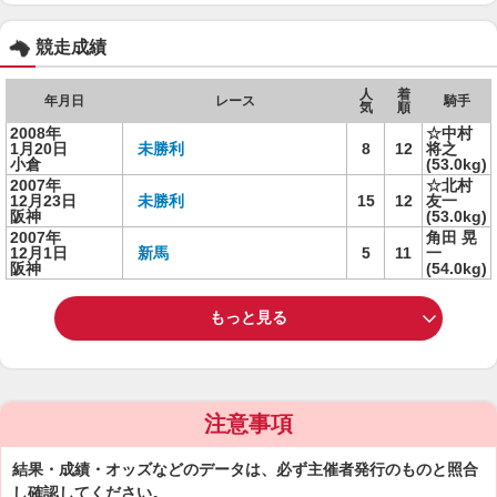
競走成績
人
着
年月日
レース
騎手
気
順
2008年
☆中村
1月20日
未勝利
8
12
将之
小倉
(53.0kg)
2007年
☆北村
12月23日
未勝利
15
12
友一
阪神
(53.0kg)
2007年
角田 晃
12月1日
新馬
5
11
一
阪神
(54.0kg)
もっと見る
注意事項
結果・成績・オッズなどのデータは、必ず主催者発行のものと照合
し確認してください。