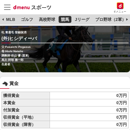
dメニュー
球
MLB
ゴルフ
高校野球
競馬
Jリーグ
プロ野球（2軍）
牝 青鹿毛 登録抹消
(外)ヒシディーバ
父:Fusaichi Pegasus
母:Hishi Natalie
調教師:佐山 優 (栗東)
馬主:阿部 雅一郎
生産者:
賞金
獲得賞金
0万円
本賞金
0万円
付加賞金
0万円
収得賞金（平地）
0万円
収得賞金（障害）
0万円