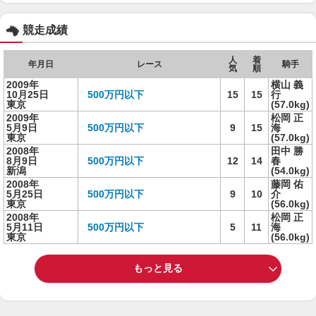
競走成績
人
着
年月日
レース
騎手
気
順
2009年
横山 義
10月25日
500万円以下
15
15
行
東京
(57.0kg)
2009年
松岡 正
5月9日
500万円以下
9
15
海
東京
(57.0kg)
2008年
田中 勝
8月9日
500万円以下
12
14
春
新潟
(54.0kg)
2008年
藤岡 佑
5月25日
500万円以下
9
10
介
東京
(56.0kg)
2008年
松岡 正
5月11日
500万円以下
5
11
海
東京
(56.0kg)
もっと見る