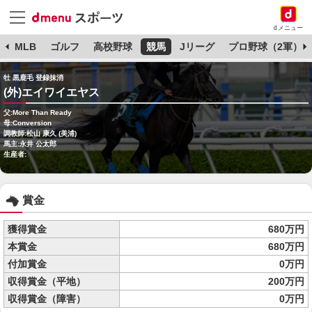
dメニュー
球
MLB
ゴルフ
高校野球
競馬
Jリーグ
プロ野球（2軍）
牡 黒鹿毛 登録抹消
(外)エイワイエヤス
父:More Than Ready
母:Conversion
調教師:松山 康久 (美浦)
馬主:永井 公太郎
生産者:
賞金
獲得賞金
680万円
本賞金
680万円
付加賞金
0万円
収得賞金（平地）
200万円
収得賞金（障害）
0万円