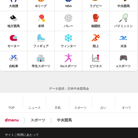
大相撲
Bリーグ
NBA
ラグビー
中央競馬
地方競馬
卓球
バレー
格闘技
バドミントン
モーター
フィギュア
ウィンター
陸上
水泳
自転車
学生スポーツ
Doスポーツ
ビジネス
eスポーツ
データ提供：日本中央競馬会
TOP
ニュース
天気
スポーツ
占い
すべて
スポーツ
中央競馬
サイトご利用にあたって