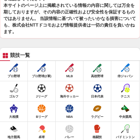
本サイトのページ上に掲載されている情報の内容に関しては万全を
期しておりますが、その内容の正確性および安全性を保証するもの
ではありません。 当該情報に基づいて被ったいかなる損害について
も、株式会社NTTドコモおよび情報提供者は一切の責任を負いかね
ます。
競技一覧
プロ野球
プロ野球(2軍)
MLB
高校野球
侍ジャパン
ゴルフ
Jリーグ
海外サッカー
日本代表
テニス
大相撲
Bリーグ
NBA
ラグビー
中央競馬
地方競馬
卓球
バレー
格闘技
バドミントン