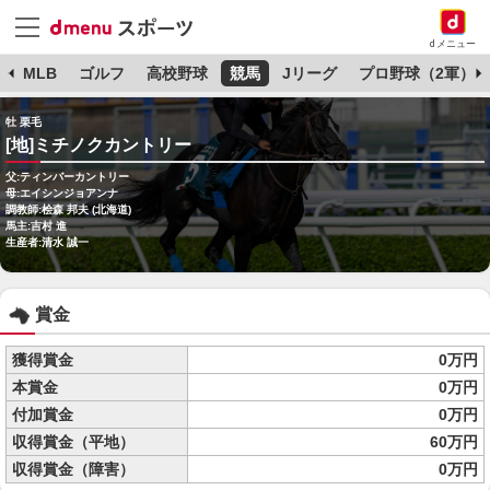
dメニュー
球
MLB
ゴルフ
高校野球
競馬
Jリーグ
プロ野球（2軍）
牡 栗毛
[地]ミチノクカントリー
父:ティンバーカントリー
母:エイシンジョアンナ
調教師:桧森 邦夫 (北海道)
馬主:吉村 進
生産者:清水 誠一
賞金
獲得賞金
0万円
本賞金
0万円
付加賞金
0万円
収得賞金（平地）
60万円
収得賞金（障害）
0万円