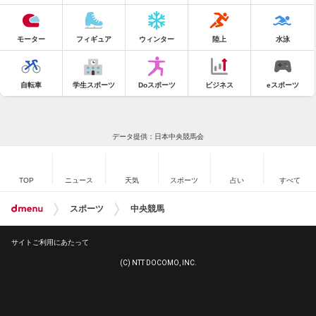
モーター
フィギュア
ウィンター
陸上
水泳
自転車
学生スポーツ
Doスポーツ
ビジネス
eスポーツ
データ提供：日本中央競馬会
TOP
ニュース
天気
スポーツ
占い
すべて
スポーツ
中央競馬
サイトご利用にあたって
(C) NTT DOCOMO, INC.