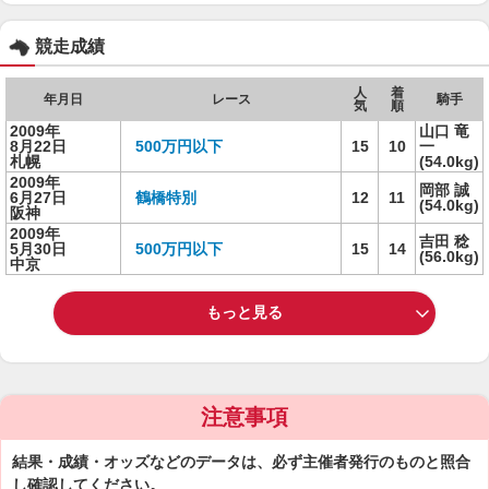
競走成績
人
着
年月日
レース
騎手
気
順
2009年
山口 竜
8月22日
500万円以下
15
10
一
札幌
(54.0kg)
2009年
岡部 誠
6月27日
鶴橋特別
12
11
(54.0kg)
阪神
2009年
吉田 稔
5月30日
500万円以下
15
14
(56.0kg)
中京
もっと見る
注意事項
結果・成績・オッズなどのデータは、必ず主催者発行のものと照合
し確認してください。