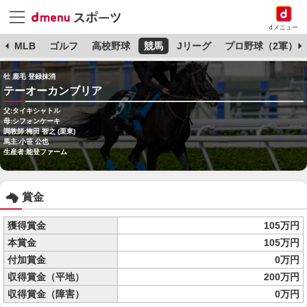
dメニュー
球
MLB
ゴルフ
高校野球
競馬
Jリーグ
プロ野球（2軍）
牡 鹿毛 登録抹消
テーオーカンブリア
父:タイキシャトル
母:シフォンケーキ
調教師:梅田 智之 (栗東)
馬主:小笹 公也
生産者:能登ファーム
賞金
獲得賞金
105万円
本賞金
105万円
付加賞金
0万円
収得賞金（平地）
200万円
収得賞金（障害）
0万円