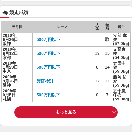
競走成績
人
着
年月日
レース
騎手
気
順
2010年
安部 幸
6月26日
500万円以下
-
取
夫
阪神
(57.0kg)
2010年
▲高倉
6月12日
500万円以下
13
15
稜
京都
(54.0kg)
2010年
☆田中
1月23日
500万円以下
8
14
健
中京
(55.0kg)
2009年
藤岡 佑
9月26日
箕面特別
12
11
介
阪神
(55.0kg)
2009年
五十嵐
9月5日
500万円以下
9
7
冬樹
札幌
(55.0kg)
もっと見る