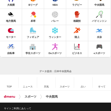
大相撲
Bリーグ
NBA
ラグビー
中央競馬
地方競馬
卓球
バレー
格闘技
バドミントン
モーター
フィギュア
ウィンター
陸上
水泳
自転車
学生スポーツ
Doスポーツ
ビジネス
eスポーツ
データ提供：日本中央競馬会
TOP
ニュース
天気
スポーツ
占い
すべて
スポーツ
中央競馬
サイトご利用にあたって