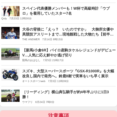
た」…対照的な反応から見えたものは？
スペイン代表優勝メンバーも！W杯で高級時計「ウブ
ロ」を着用していたスター7名
Qoly 7月23日 12時30分
大谷の背後に「えっ？ いたのですか」 大御所女優や
異競技アスリートまで…現地観戦した大物たち【前半戦
の二刀流】
THE ANSWER 7月14日 6時13分
【新馬/小倉6R】パイロ産駒タケルレジェンドがデビュー
V…人気に応え鮮やか逃げ切り
競馬のおはなし 7月5日 21時17分
スズキ、大型スーパースポーツ『GSX-R1000R』を大幅
改良し国内で発売へ。鈴鹿8耐で実車をいち早く展示
オートスポーツweb 7月3日 11時39分
［リーディング］横山典弘騎手が約4年半ぶりに1日3
勝！
ウマフリ 6月24日 7時0分
注意事項