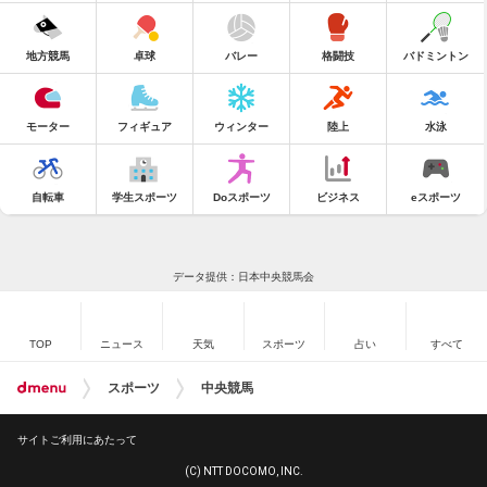
地方競馬
卓球
バレー
格闘技
バドミントン
モーター
フィギュア
ウィンター
陸上
水泳
自転車
学生スポーツ
Doスポーツ
ビジネス
eスポーツ
データ提供：日本中央競馬会
TOP
ニュース
天気
スポーツ
占い
すべて
スポーツ
中央競馬
サイトご利用にあたって
(C) NTT DOCOMO, INC.