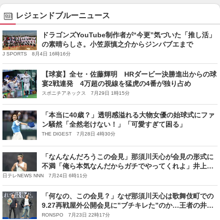
レジェンドブルーニュース
ドラゴンズYouTube制作者が“今更”気づいた「推し活」
の素晴らしさ。小笠原慎之介からジンバブエまで
J SPORTS 8月4日 16時16分
【球宴】全セ・佐藤輝明 HRダービー決勝進出からの球
宴2戦連発 4万超の視線を猛虎の4番が独り占め
スポニチアネックス 7月29日 1時15分
「本当に40歳？」透明感溢れる大物女優の始球式にファ
ン騒然「全然老けない！」「可愛すぎて困る」
THE DIGEST 7月28日 4時30分
「なんなんだろうこの会見」那須川天心が会見の形式に
不満「俺ら本気なんだからガチでやってくれよ」井上拓
真との記者会見で怒りの口調
日テレNEWS NNN 7月24日 6時11分
「何なの、この会見？」なぜ那須川天心は歌舞伎町での
9.27再戦屋外公開会見に”ブチキレた”のか…王者の井上
拓真は「エンターテイナーとしてはいいこと。楽しめ
RONSPO 7月23日 22時17分