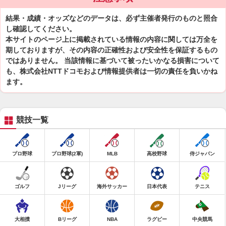
結果・成績・オッズなどのデータは、必ず主催者発行のものと照合
し確認してください。
本サイトのページ上に掲載されている情報の内容に関しては万全を
期しておりますが、その内容の正確性および安全性を保証するもの
ではありません。 当該情報に基づいて被ったいかなる損害について
も、株式会社NTTドコモおよび情報提供者は一切の責任を負いかね
ます。
競技一覧
プロ野球
プロ野球(2軍)
MLB
高校野球
侍ジャパン
ゴルフ
Jリーグ
海外サッカー
日本代表
テニス
大相撲
Bリーグ
NBA
ラグビー
中央競馬