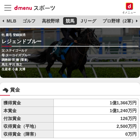
dメニュー
球
MLB
ゴルフ
高校野球
競馬
Jリーグ
プロ野球（2軍）
牝 鹿毛 登録抹消
レジェンドブルー
父:ステイゴールド
母:ターコイズブルー
調教師:宮 徹 (栗東)
馬主:平川 浩之
生産者:小倉 光博
賞金
獲得賞金
1億1,366万円
本賞金
1億1,240万円
付加賞金
126万円
収得賞金（平地）
2,500万円
収得賞金（障害）
0万円