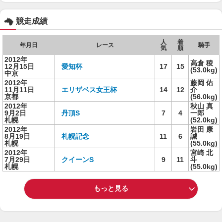
競走成績
人
着
年月日
レース
騎手
気
順
2012年
高倉 稜
12月15日
愛知杯
17
15
(53.0kg)
中京
2012年
藤岡 佑
11月11日
エリザベス女王杯
14
12
介
京都
(56.0kg)
2012年
秋山 真
9月2日
丹頂S
7
4
一郎
札幌
(52.0kg)
2012年
岩田 康
8月19日
札幌記念
11
6
誠
札幌
(55.0kg)
2012年
宮崎 北
7月29日
クイーンS
9
11
斗
札幌
(55.0kg)
もっと見る