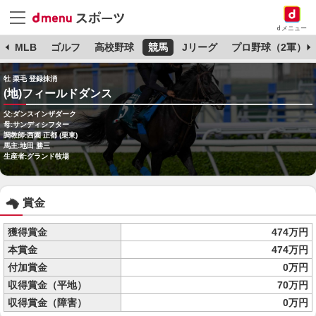
dメニュー
球
MLB
ゴルフ
高校野球
競馬
Jリーグ
プロ野球（2軍）
牡 栗毛 登録抹消
(地)フィールドダンス
父:ダンスインザダーク
母:サンディシフター
調教師:西園 正都 (栗東)
馬主:地田 勝三
生産者:グランド牧場
賞金
獲得賞金
474万円
本賞金
474万円
付加賞金
0万円
収得賞金（平地）
70万円
収得賞金（障害）
0万円