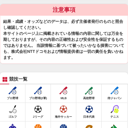
注意事項
結果・成績・オッズなどのデータは、必ず主催者発行のものと照合
し確認してください。
本サイトのページ上に掲載されている情報の内容に関しては万全を
期しておりますが、その内容の正確性および安全性を保証するもの
ではありません。 当該情報に基づいて被ったいかなる損害について
も、株式会社NTTドコモおよび情報提供者は一切の責任を負いかね
ます。
競技一覧
プロ野球
プロ野球(2軍)
MLB
高校野球
侍ジャパン
ゴルフ
Jリーグ
海外サッカー
日本代表
テニス