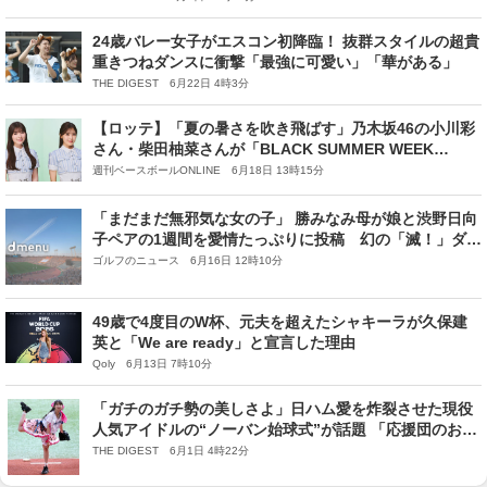
24歳バレー女子がエスコン初降臨！ 抜群スタイルの超貴
重きつねダンスに衝撃「最強に可愛い」「華がある」
THE DIGEST 6月22日 4時3分
【ロッテ】「夏の暑さを吹き飛ばす」乃木坂46の小川彩
さん・柴田柚菜さんが「BLACK SUMMER WEEK
supported by クーリッシュ」のスペシャルリポーター
週刊ベースボールONLINE 6月18日 13時15分
に
「まだまだ無邪気な女の子」 勝みなみ母が娘と渋野日向
子ペアの1週間を愛情たっぷりに投稿 幻の「滅！」ダン
ス動画も大公開！
ゴルフのニュース 6月16日 12時10分
49歳で4度目のW杯、元夫を超えたシャキーラが久保建
英と「We are ready」と宣言した理由
Qoly 6月13日 7時10分
「ガチのガチ勢の美しさよ」日ハム愛を炸裂させた現役
人気アイドルの“ノーバン始球式”が話題 「応援団のお姉
さんが登板」「スカートがえぐいって」
THE DIGEST 6月1日 4時22分