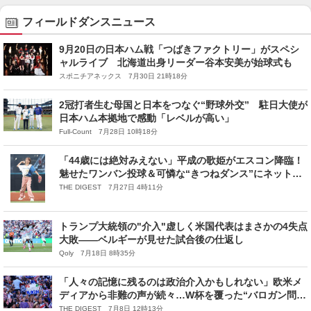
フィールドダンスニュース
9月20日の日本ハム戦「つばきファクトリー」がスペシ
ャルライブ 北海道出身リーダー谷本安美が始球式も
スポニチアネックス 7月30日 21時18分
2冠打者生む母国と日本をつなぐ“野球外交” 駐日大使が
日本ハム本拠地で感動「レベルが高い」
Full-Count 7月28日 10時18分
「44歳には絶対みえない」平成の歌姫がエスコン降臨！
魅せたワンバン投球＆可憐な“きつねダンス”にネット歓
喜「なんや…この可愛すぎる生物は!?」
THE DIGEST 7月27日 4時11分
トランプ大統領の"介入"虚しく米国代表はまさかの4失点
大敗——ベルギーが見せた試合後の仕返し
Qoly 7月18日 8時35分
「人々の記憶に残るのは政治介入かもしれない」欧米メ
ディアから非難の声が続々…W杯を覆った“バロガン問
題”
THE DIGEST 7月8日 12時13分