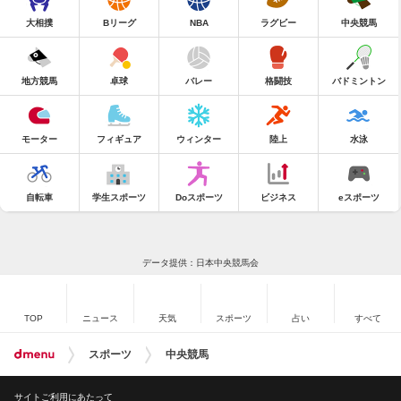
大相撲
Bリーグ
NBA
ラグビー
中央競馬
地方競馬
卓球
バレー
格闘技
バドミントン
モーター
フィギュア
ウィンター
陸上
水泳
自転車
学生スポーツ
Doスポーツ
ビジネス
eスポーツ
データ提供：日本中央競馬会
TOP
ニュース
天気
スポーツ
占い
すべて
スポーツ
中央競馬
サイトご利用にあたって