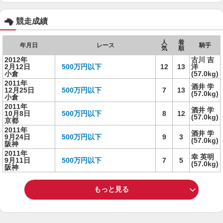
競走成績
人
着
年月日
レース
騎手
気
順
2012年
古川 吉
2月12日
500万円以下
12
13
洋
小倉
(57.0kg)
2011年
酒井 学
12月25日
500万円以下
7
13
(57.0kg)
小倉
2011年
酒井 学
10月8日
500万円以下
8
12
(57.0kg)
京都
2011年
酒井 学
9月24日
500万円以下
9
3
(57.0kg)
阪神
2011年
幸 英明
9月11日
500万円以下
7
5
(57.0kg)
阪神
もっと見る