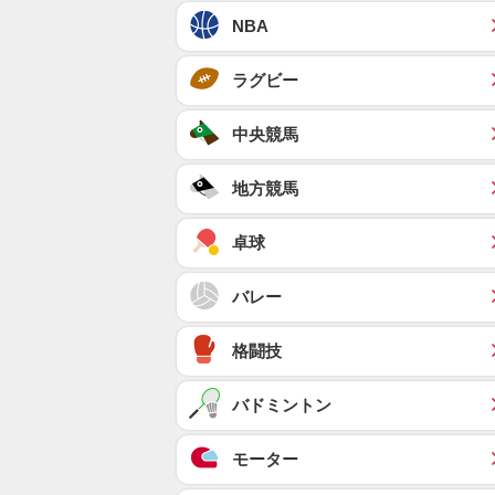
NBA
ラグビー
中央競馬
地方競馬
卓球
バレー
格闘技
バドミントン
モーター