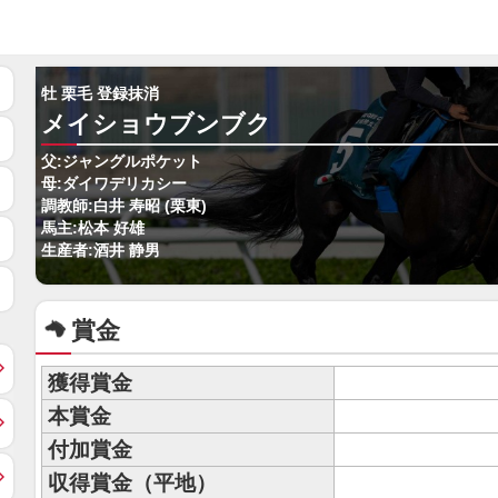
牡 栗毛 登録抹消
メイショウブンブク
父:ジャングルポケット
母:ダイワデリカシー
調教師:白井 寿昭 (栗東)
馬主:松本 好雄
生産者:酒井 静男
賞金
獲得賞金
本賞金
付加賞金
収得賞金（平地）