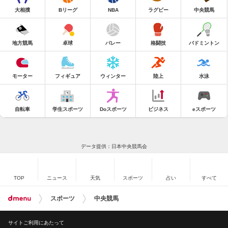
大相撲
Bリーグ
NBA
ラグビー
中央競馬
地方競馬
卓球
バレー
格闘技
バドミントン
モーター
フィギュア
ウィンター
陸上
水泳
自転車
学生スポーツ
Doスポーツ
ビジネス
eスポーツ
データ提供：日本中央競馬会
TOP
ニュース
天気
スポーツ
占い
すべて
スポーツ
中央競馬
サイトご利用にあたって