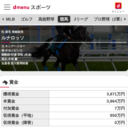
dメニュー
球
MLB
ゴルフ
高校野球
競馬
Jリーグ
プロ野球（2軍）
牝 栗毛 登録抹消
ルナロッソ
父:キングヘイロー
母:チヨノビンコ
調教師:杉浦 宏昭 (美浦)
馬主:木浪 巖
生産者:西川富岡牧場
賞金
獲得賞金
3,871万円
本賞金
3,864万円
付加賞金
7万円
収得賞金（平地）
950万円
収得賞金（障害）
0万円