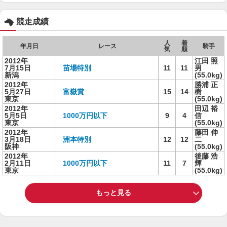
競走成績
人
着
年月日
レース
騎手
気
順
2012年
江田 照
7月15日
苗場特別
11
11
男
新潟
(55.0kg)
2012年
勝浦 正
5月27日
富嶽賞
15
14
樹
東京
(55.0kg)
2012年
田辺 裕
5月5日
1000万円以下
9
4
信
東京
(55.0kg)
2012年
藤田 伸
3月18日
洲本特別
12
12
二
阪神
(55.0kg)
2012年
後藤 浩
2月11日
1000万円以下
11
7
輝
東京
(55.0kg)
もっと見る