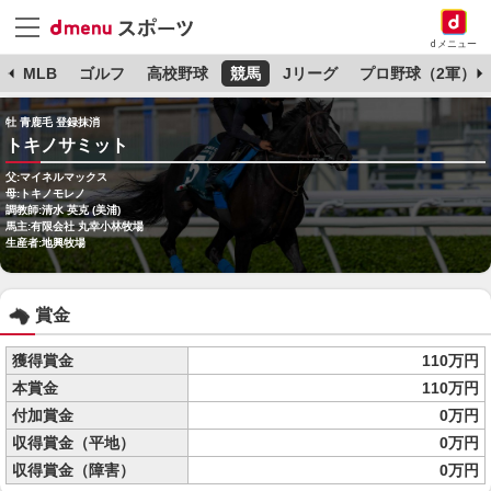
dメニュー
球
MLB
ゴルフ
高校野球
競馬
Jリーグ
プロ野球（2軍）
牡 青鹿毛 登録抹消
トキノサミット
父:マイネルマックス
母:トキノモレノ
調教師:清水 英克 (美浦)
馬主:有限会社 丸幸小林牧場
生産者:地興牧場
賞金
獲得賞金
110万円
本賞金
110万円
付加賞金
0万円
収得賞金（平地）
0万円
収得賞金（障害）
0万円