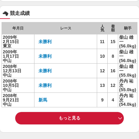
競走成績
人
着
年月日
レース
騎手
気
順
2009年
柴山 雄
2月15日
未勝利
11
15
一
東京
(56.0kg)
2009年
柴山 雄
1月17日
未勝利
10
8
一
中山
(56.0kg)
2008年
柴山 雄
12月13日
未勝利
12
16
一
中山
(55.0kg)
2008年
丹内 祐
10月5日
未勝利
13
12
次
中山
(55.0kg)
2008年
丹内 祐
9月21日
新馬
9
4
次
中山
(54.0kg)
もっと見る