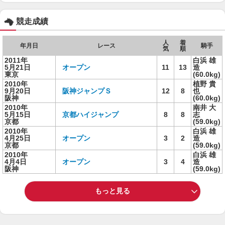
競走成績
人
着
年月日
レース
騎手
気
順
2011年
白浜 雄
5月21日
オープン
11
13
造
東京
(60.0kg)
2010年
植野 貴
9月20日
阪神ジャンプＳ
12
8
也
阪神
(60.0kg)
2010年
南井 大
5月15日
京都ハイジャンプ
8
8
志
京都
(59.0kg)
2010年
白浜 雄
4月25日
オープン
3
2
造
京都
(59.0kg)
2010年
白浜 雄
4月4日
オープン
3
4
造
阪神
(59.0kg)
もっと見る