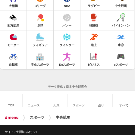
大相撲
Bリーグ
NBA
ラグビー
中央競馬
地方競馬
卓球
バレー
格闘技
バドミントン
モーター
フィギュア
ウィンター
陸上
水泳
自転車
学生スポーツ
Doスポーツ
ビジネス
eスポーツ
データ提供：日本中央競馬会
TOP
ニュース
天気
スポーツ
占い
すべて
スポーツ
中央競馬
サイトご利用にあたって