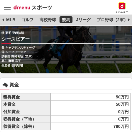
dメニュー
球
MLB
ゴルフ
高校野球
競馬
Jリーグ
プロ野球（2軍）
牡 栗毛 登録抹消
シースピアー
父:キャプテンスティーヴ
母:シーフリージア
調教師:野村 彰彦 (栗東)
馬主:藤田 宗平
生産者:信岡牧場
賞金
獲得賞金
50万円
本賞金
50万円
付加賞金
0万円
収得賞金（平地）
0万円
収得賞金（障害）
780万円