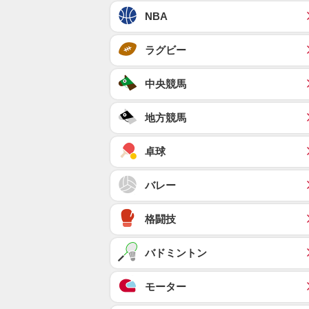
NBA
ラグビー
中央競馬
地方競馬
卓球
バレー
格闘技
バドミントン
モーター