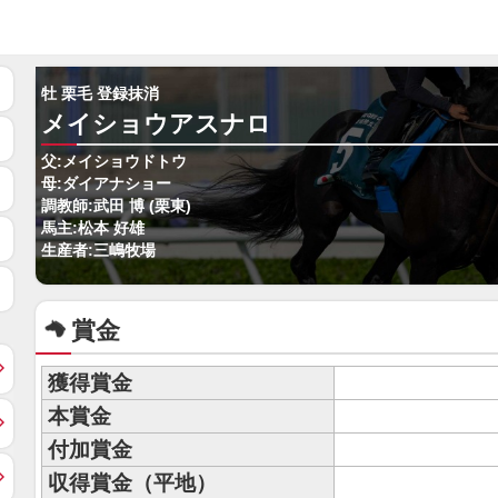
牡 栗毛 登録抹消
メイショウアスナロ
父:メイショウドトウ
母:ダイアナショー
調教師:武田 博 (栗東)
馬主:松本 好雄
生産者:三嶋牧場
賞金
獲得賞金
本賞金
付加賞金
収得賞金（平地）