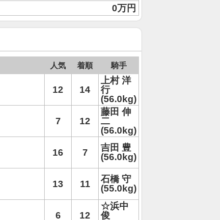
0万円
人気
着順
騎手
上村 洋
12
14
行
(56.0kg)
藤田 伸
7
12
二
(56.0kg)
吉田 豊
16
7
(56.0kg)
石橋 守
13
11
(55.0kg)
☆浜中
6
12
俊