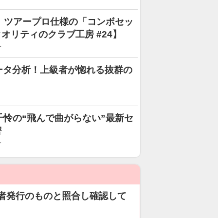
 ツアープロ仕様の「コンボセッ
オリティのクラブ工房 #24】
分
ータ分析！上級者が惚れる抜群の
】
井千怜の“飛んで曲がらない”最新セ
密
分
者発行のものと照合し確認して