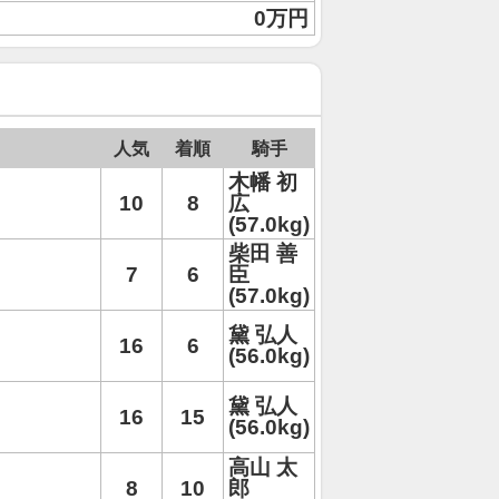
0万円
人気
着順
騎手
木幡 初
10
8
広
(57.0kg)
柴田 善
7
6
臣
(57.0kg)
黛 弘人
16
6
(56.0kg)
黛 弘人
16
15
(56.0kg)
高山 太
8
10
郎