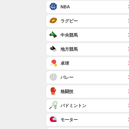
NBA
ラグビー
中央競馬
地方競馬
卓球
バレー
格闘技
バドミントン
モーター