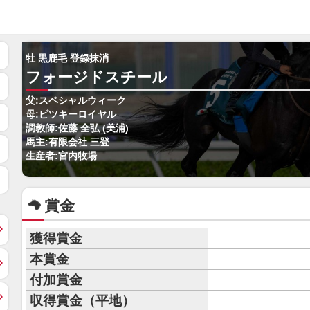
牡 黒鹿毛 登録抹消
フォージドスチール
父:スペシャルウィーク
母:ビツキーロイヤル
調教師:佐藤 全弘 (美浦)
馬主:有限会社 三登
生産者:宮内牧場
賞金
獲得賞金
本賞金
付加賞金
収得賞金（平地）