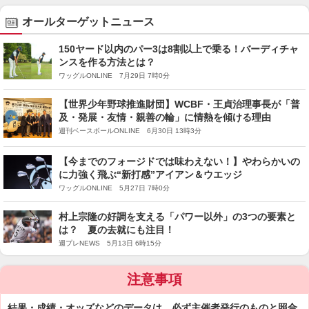
オールターゲットニュース
150ヤード以内のパー3は8割以上で乗る！バーディチャ
ンスを作る方法とは？
ワッグルONLINE 7月29日 7時0分
【世界少年野球推進財団】WCBF・王貞治理事長が「普
及・発展・友情・親善の輪」に情熱を傾ける理由
週刊ベースボールONLINE 6月30日 13時3分
【今までのフォージドでは味わえない！】やわらかいの
に力強く飛ぶ“新打感”アイアン＆ウエッジ
ワッグルONLINE 5月27日 7時0分
村上宗隆の好調を支える「パワー以外」の3つの要素と
は？ 夏の去就にも注目！
週プレNEWS 5月13日 6時15分
注意事項
結果・成績・オッズなどのデータは、必ず主催者発行のものと照合