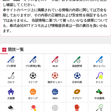
し確認してください。
本サイトのページ上に掲載されている情報の内容に関しては万全を
期しておりますが、その内容の正確性および安全性を保証するもの
ではありません。 当該情報に基づいて被ったいかなる損害について
も、株式会社NTTドコモおよび情報提供者は一切の責任を負いかね
ます。
競技一覧
プロ野球
プロ野球(2軍)
MLB
高校野球
侍ジャパン
ゴルフ
Jリーグ
海外サッカー
日本代表
テニス
大相撲
Bリーグ
NBA
ラグビー
中央競馬