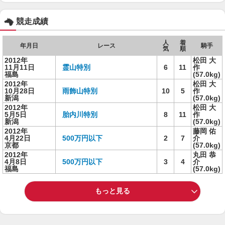
競走成績
人
着
年月日
レース
騎手
気
順
2012年
松田 大
11月11日
霊山特別
6
11
作
福島
(57.0kg)
2012年
松田 大
10月28日
雨飾山特別
10
5
作
新潟
(57.0kg)
2012年
松田 大
5月5日
胎内川特別
8
11
作
新潟
(57.0kg)
2012年
藤岡 佑
4月22日
500万円以下
2
7
介
京都
(57.0kg)
2012年
丸田 恭
4月8日
500万円以下
3
4
介
福島
(57.0kg)
もっと見る