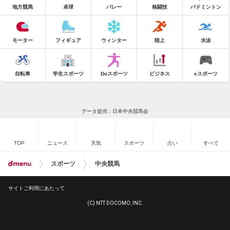
地方競馬
卓球
バレー
格闘技
バドミントン
モーター
フィギュア
ウィンター
陸上
水泳
自転車
学生スポーツ
Doスポーツ
ビジネス
eスポーツ
データ提供：日本中央競馬会
TOP
ニュース
天気
スポーツ
占い
すべて
スポーツ
中央競馬
サイトご利用にあたって
(C) NTT DOCOMO, INC.