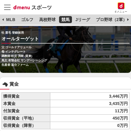
dメニュー
球
MLB
ゴルフ
高校野球
競馬
Jリーグ
プロ野球（2軍）
牡 栗毛 登録抹消
オールターゲット
父:ゴールドアリュール
母:インテグレート
調教師:松元 茂樹 (栗東)
馬主:有限会社 サンデーレーシング
生産者:追分ファーム
賞金
獲得賞金
3,446万円
本賞金
3,435万円
付加賞金
11万円
収得賞金（平地）
450万円
収得賞金（障害）
0万円