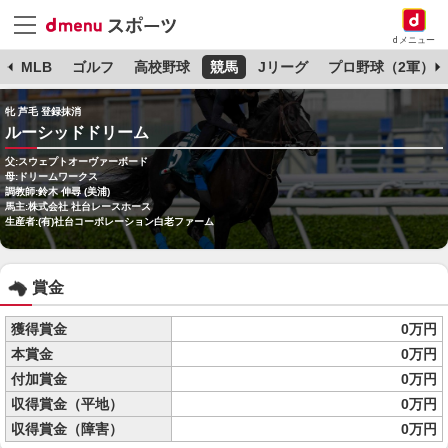
dメニュー
球
MLB
ゴルフ
高校野球
競馬
Jリーグ
プロ野球（2軍）
牝 芦毛 登録抹消
ルーシッドドリーム
父:スウェプトオーヴァーボード
母:ドリームワークス
調教師:鈴木 伸尋 (美浦)
馬主:株式会社 社台レースホース
生産者:(有)社台コーポレーション白老ファーム
賞金
獲得賞金
0万円
本賞金
0万円
付加賞金
0万円
収得賞金（平地）
0万円
収得賞金（障害）
0万円