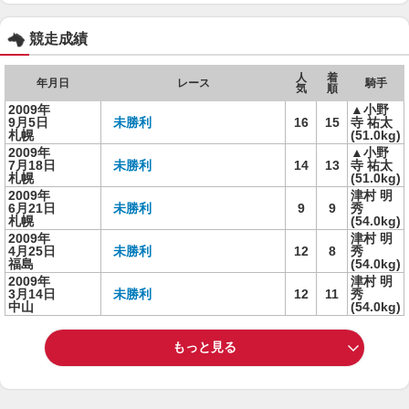
競走成績
人
着
年月日
レース
騎手
気
順
2009年
▲小野
9月5日
未勝利
16
15
寺 祐太
札幌
(51.0kg)
2009年
▲小野
7月18日
未勝利
14
13
寺 祐太
札幌
(51.0kg)
2009年
津村 明
6月21日
未勝利
9
9
秀
札幌
(54.0kg)
2009年
津村 明
4月25日
未勝利
12
8
秀
福島
(54.0kg)
2009年
津村 明
3月14日
未勝利
12
11
秀
中山
(54.0kg)
もっと見る