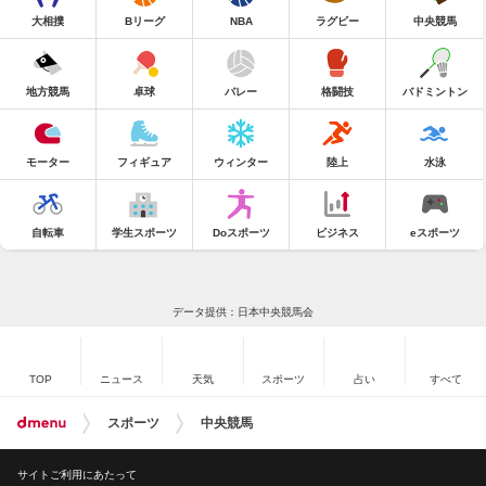
大相撲
Bリーグ
NBA
ラグビー
中央競馬
地方競馬
卓球
バレー
格闘技
バドミントン
モーター
フィギュア
ウィンター
陸上
水泳
自転車
学生スポーツ
Doスポーツ
ビジネス
eスポーツ
データ提供：日本中央競馬会
TOP
ニュース
天気
スポーツ
占い
すべて
スポーツ
中央競馬
サイトご利用にあたって