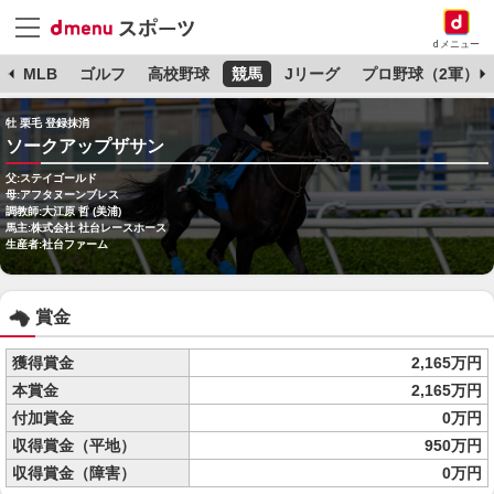
dメニュー
球
MLB
ゴルフ
高校野球
競馬
Jリーグ
プロ野球（2軍）
牡 栗毛 登録抹消
ソークアップザサン
父:ステイゴールド
母:アフタヌーンブレス
調教師:大江原 哲 (美浦)
馬主:株式会社 社台レースホース
生産者:社台ファーム
賞金
獲得賞金
2,165万円
本賞金
2,165万円
付加賞金
0万円
収得賞金（平地）
950万円
収得賞金（障害）
0万円