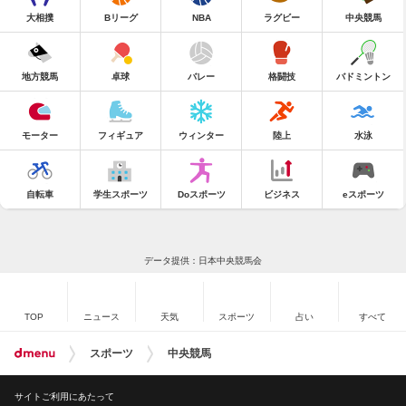
大相撲
Bリーグ
NBA
ラグビー
中央競馬
地方競馬
卓球
バレー
格闘技
バドミントン
モーター
フィギュア
ウィンター
陸上
水泳
自転車
学生スポーツ
Doスポーツ
ビジネス
eスポーツ
データ提供：日本中央競馬会
TOP
ニュース
天気
スポーツ
占い
すべて
スポーツ
中央競馬
サイトご利用にあたって