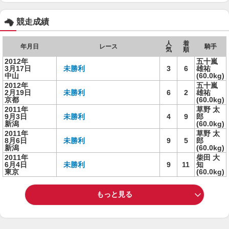
競走成績
人
着
年月日
レース
騎手
気
順
2012年
五十嵐
3月17日
未勝利
3
6
雄祐
中山
(60.0kg)
2012年
五十嵐
2月19日
未勝利
6
2
雄祐
京都
(60.0kg)
2011年
草野 太
9月3日
未勝利
4
9
郎
新潟
(60.0kg)
2011年
草野 太
8月6日
未勝利
9
5
郎
新潟
(60.0kg)
2011年
柴田 大
6月4日
未勝利
9
11
知
東京
(60.0kg)
もっと見る