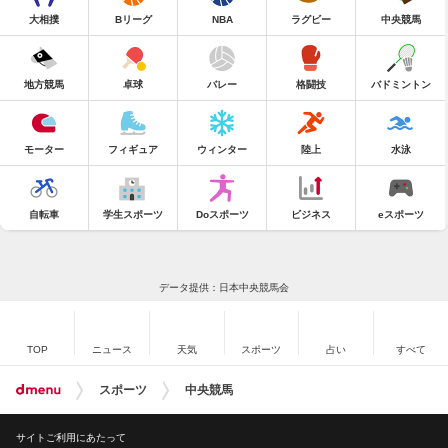
大相撲
Bリーグ
NBA
ラグビー
中央競馬
地方競馬
卓球
バレー
格闘技
バドミントン
モーター
フィギュア
ウィンター
陸上
水泳
自転車
学生スポーツ
Doスポーツ
ビジネス
eスポーツ
データ提供：日本中央競馬会
TOP
ニュース
天気
スポーツ
占い
すべて
スポーツ
中央競馬
サイトご利用にあたって