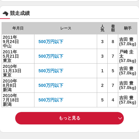
競走成績
人
着
年月日
レース
騎手
気
順
2011年
吉田 豊
9月24日
500万円以下
3
8
(57.0kg)
中山
2011年
戸崎 圭
5月21日
500万円以下
3
7
太
東京
(57.0kg)
2010年
吉田 豊
11月13日
500万円以下
1
5
(57.0kg)
東京
2010年
吉田 豊
8月8日
500万円以下
2
7
(57.0kg)
新潟
2010年
吉田 豊
7月18日
500万円以下
5
4
(57.0kg)
新潟
もっと見る