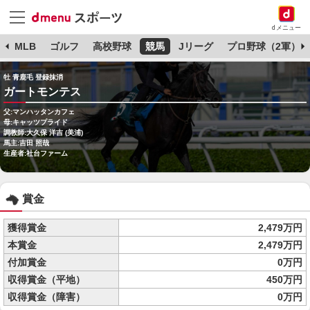
dメニュー
球
MLB
ゴルフ
高校野球
競馬
Jリーグ
プロ野球（2軍）
牡 青鹿毛 登録抹消
ガートモンテス
父:マンハッタンカフェ
母:キャッツプライド
調教師:大久保 洋吉 (美浦)
馬主:吉田 照哉
生産者:社台ファーム
賞金
獲得賞金
2,479万円
本賞金
2,479万円
付加賞金
0万円
収得賞金（平地）
450万円
収得賞金（障害）
0万円