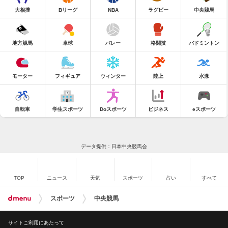
大相撲
Bリーグ
NBA
ラグビー
中央競馬
地方競馬
卓球
バレー
格闘技
バドミントン
モーター
フィギュア
ウィンター
陸上
水泳
自転車
学生スポーツ
Doスポーツ
ビジネス
eスポーツ
データ提供：日本中央競馬会
TOP
ニュース
天気
スポーツ
占い
すべて
スポーツ
中央競馬
サイトご利用にあたって