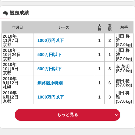
競走成績
人
着
年月日
レース
騎手
気
順
2010年
川田 将
11月7日
1000万円以下
1
2
雅
京都
(57.0kg)
2010年
川田 将
10月24日
500万円以下
1
1
雅
京都
(57.0kg)
2010年
幸 英明
10月9日
500万円以下
1
3
(57.0kg)
京都
2010年
吉田 稔
9月12日
釧路湿原特別
1
6
(57.0kg)
札幌
2010年
川田 将
6月12日
1000万円以下
1
3
雅
京都
(57.0kg)
もっと見る