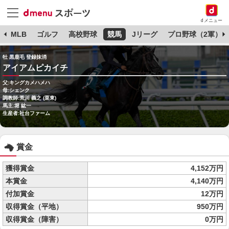
dメニュー
球
MLB
ゴルフ
高校野球
競馬
Jリーグ
プロ野球（2軍）
牡 黒鹿毛 登録抹消
アイアムピカイチ
父:キングカメハメハ
母:シェンク
調教師:荒川 義之 (栗東)
馬主:堀 紘一
生産者:社台ファーム
賞金
獲得賞金
4,152万円
本賞金
4,140万円
付加賞金
12万円
収得賞金（平地）
950万円
収得賞金（障害）
0万円