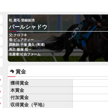
牝 鹿毛 登録抹消
パールシャドウ
父:クロフネ
母:ピュアティー
調教師:手塚 貴久 (美浦)
馬主:飯塚 知一
生産者:社台ファーム
賞金
獲得賞金
本賞金
付加賞金
収得賞金（平地）