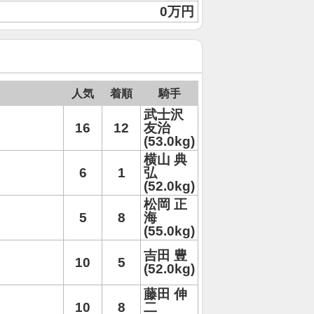
0万円
人気
着順
騎手
武士沢
16
12
友治
(53.0kg)
横山 典
6
1
弘
(52.0kg)
松岡 正
5
8
海
(55.0kg)
吉田 豊
10
5
(52.0kg)
藤田 伸
10
8
二