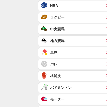
NBA
ラグビー
中央競馬
地方競馬
卓球
バレー
格闘技
バドミントン
モーター