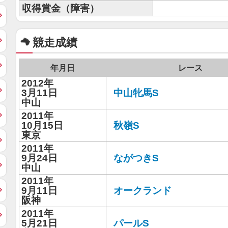
収得賞金（障害）
競走成績
年月日
レース
2012年
3月11日
中山牝馬S
中山
2011年
10月15日
秋嶺S
東京
2011年
9月24日
ながつきS
中山
2011年
9月11日
オークランド
阪神
2011年
5月21日
パールS