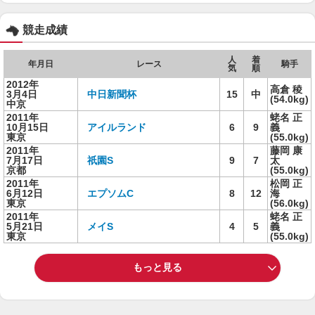
競走成績
人
着
年月日
レース
騎手
気
順
2012年
高倉 稜
3月4日
中日新聞杯
15
中
(54.0kg)
中京
2011年
蛯名 正
10月15日
アイルランド
6
9
義
東京
(55.0kg)
2011年
藤岡 康
7月17日
祇園S
9
7
太
京都
(55.0kg)
2011年
松岡 正
6月12日
エプソムC
8
12
海
東京
(56.0kg)
2011年
蛯名 正
5月21日
メイS
4
5
義
東京
(55.0kg)
もっと見る