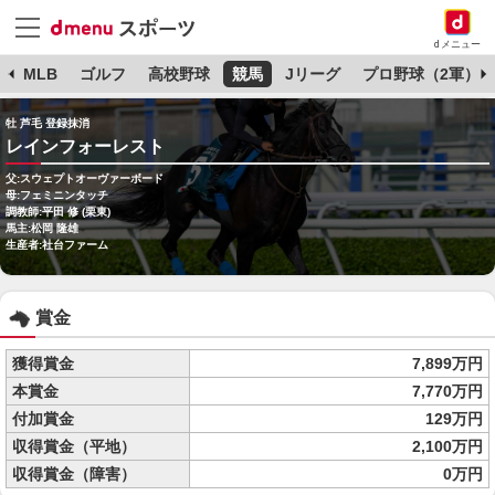
dメニュー
球
MLB
ゴルフ
高校野球
競馬
Jリーグ
プロ野球（2軍）
牡 芦毛 登録抹消
レインフォーレスト
父:スウェプトオーヴァーボード
母:フェミニンタッチ
調教師:平田 修 (栗東)
馬主:松岡 隆雄
生産者:社台ファーム
賞金
獲得賞金
7,899万円
本賞金
7,770万円
付加賞金
129万円
収得賞金（平地）
2,100万円
収得賞金（障害）
0万円