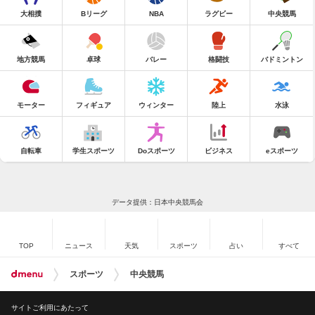
大相撲
Bリーグ
NBA
ラグビー
中央競馬
地方競馬
卓球
バレー
格闘技
バドミントン
モーター
フィギュア
ウィンター
陸上
水泳
自転車
学生スポーツ
Doスポーツ
ビジネス
eスポーツ
データ提供：日本中央競馬会
TOP
ニュース
天気
スポーツ
占い
すべて
スポーツ
中央競馬
サイトご利用にあたって