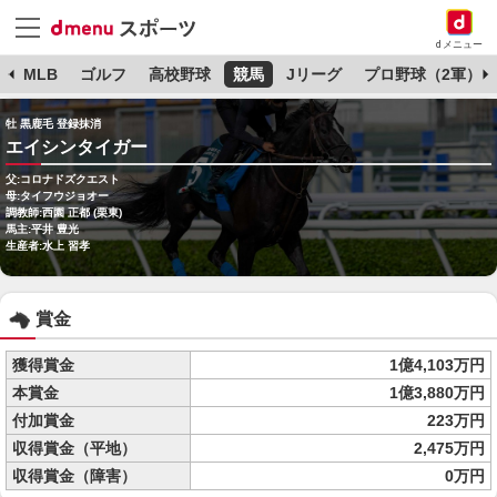
dメニュー
球
MLB
ゴルフ
高校野球
競馬
Jリーグ
プロ野球（2軍）
牡 黒鹿毛 登録抹消
エイシンタイガー
父:コロナドズクエスト
母:タイフウジョオー
調教師:西園 正都 (栗東)
馬主:平井 豊光
生産者:水上 習孝
賞金
獲得賞金
1億4,103万円
本賞金
1億3,880万円
付加賞金
223万円
収得賞金（平地）
2,475万円
収得賞金（障害）
0万円