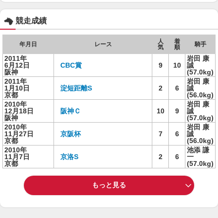
競走成績
人
着
年月日
レース
騎手
気
順
2011年
岩田 康
6月12日
CBC賞
9
10
誠
阪神
(57.0kg)
2011年
岩田 康
1月10日
淀短距離S
2
6
誠
京都
(56.0kg)
2010年
岩田 康
12月18日
阪神Ｃ
10
9
誠
阪神
(57.0kg)
2010年
岩田 康
11月27日
京阪杯
7
6
誠
京都
(56.0kg)
2010年
池添 謙
11月7日
京洛S
2
6
一
京都
(57.0kg)
もっと見る