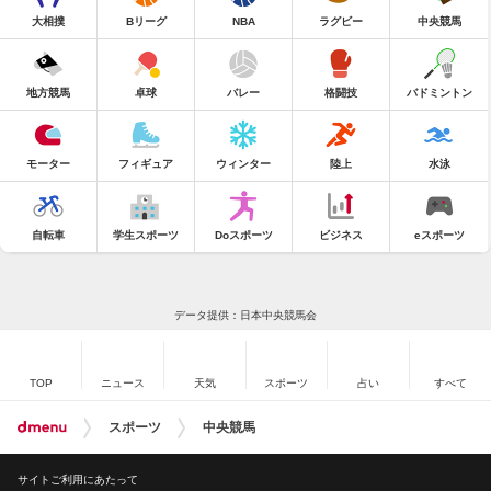
大相撲
Bリーグ
NBA
ラグビー
中央競馬
地方競馬
卓球
バレー
格闘技
バドミントン
モーター
フィギュア
ウィンター
陸上
水泳
自転車
学生スポーツ
Doスポーツ
ビジネス
eスポーツ
データ提供：日本中央競馬会
TOP
ニュース
天気
スポーツ
占い
すべて
スポーツ
中央競馬
サイトご利用にあたって