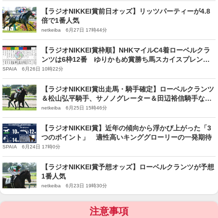
【ラジオNIKKEI賞前日オッズ】リッツパーティーが4.8
倍で1番人気
netkeiba 6月27日 17時44分
【ラジオNIKKEI賞枠順】NHKマイルC4着ローベルクラ
ンツは6枠12番 ゆりかもめ賞勝ち馬スカイスプレンダ
ーは7枠14番
SPAIA 6月26日 10時22分
【ラジオNIKKEI賞出走馬・騎手確定】ローベルクランツ
＆松山弘平騎手、サノノグレーター＆田辺裕信騎手など
16頭
netkeiba 6月25日 15時46分
【ラジオNIKKEI賞】近年の傾向から浮かび上がった「3
つのポイント」 適性高いキンググローリーの一発期待
SPAIA 6月24日 17時0分
【ラジオNIKKEI賞予想オッズ】ローベルクランツが予想
1番人気
netkeiba 6月23日 19時30分
注意事項