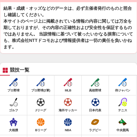
結果・成績・オッズなどのデータは、必ず主催者発行のものと照合
し確認してください。
本サイトのページ上に掲載されている情報の内容に関しては万全を
期しておりますが、その内容の正確性および安全性を保証するもの
ではありません。 当該情報に基づいて被ったいかなる損害について
も、株式会社NTTドコモおよび情報提供者は一切の責任を負いかね
ます。
競技一覧
プロ野球
プロ野球(2軍)
MLB
高校野球
侍ジャパン
ゴルフ
Jリーグ
海外サッカー
日本代表
テニス
大相撲
Bリーグ
NBA
ラグビー
中央競馬