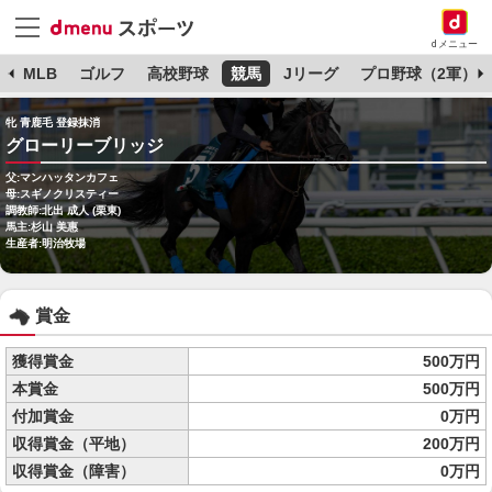
dメニュー
球
MLB
ゴルフ
高校野球
競馬
Jリーグ
プロ野球（2軍）
牝 青鹿毛 登録抹消
グローリーブリッジ
父:マンハッタンカフェ
母:スギノクリスティー
調教師:北出 成人 (栗東)
馬主:杉山 美惠
生産者:明治牧場
賞金
獲得賞金
500万円
本賞金
500万円
付加賞金
0万円
収得賞金（平地）
200万円
収得賞金（障害）
0万円