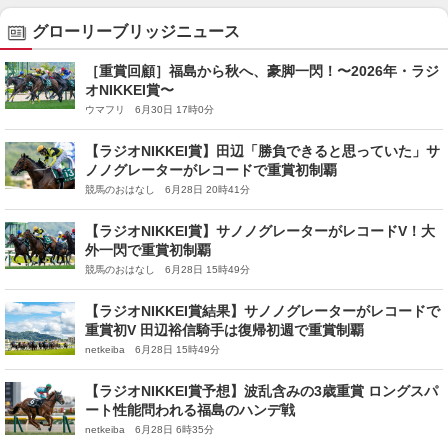
グローリーブリッジニュース
［重賞回顧］福島から秋へ、豪脚一閃！〜2026年・ラジ
オNIKKEI賞〜
ウマフリ 6月30日 17時0分
【ラジオNIKKEI賞】田辺「勝負できると思っていた」サ
ノノグレーターがレコードで重賞初制覇
競馬のおはなし 6月28日 20時41分
【ラジオNIKKEI賞】サノノグレーターがレコードV！大
外一閃で重賞初制覇
競馬のおはなし 6月28日 15時49分
【ラジオNIKKEI賞結果】サノノグレーターがレコードで
重賞初V 田辺裕信騎手は復帰初週で重賞制覇
netkeiba 6月28日 15時49分
【ラジオNIKKEI賞予想】波乱含みの3歳重賞 ロングスパ
ート性能問われる福島のハンデ戦
netkeiba 6月28日 6時35分