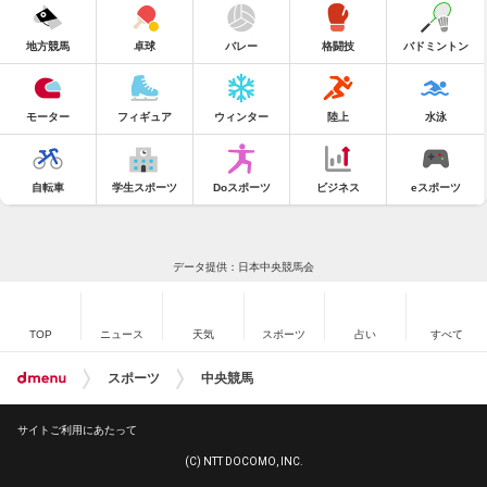
地方競馬
卓球
バレー
格闘技
バドミントン
モーター
フィギュア
ウィンター
陸上
水泳
自転車
学生スポーツ
Doスポーツ
ビジネス
eスポーツ
データ提供：日本中央競馬会
TOP
ニュース
天気
スポーツ
占い
すべて
スポーツ
中央競馬
サイトご利用にあたって
(C) NTT DOCOMO, INC.