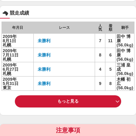
競走成績
人
着
年月日
レース
騎手
気
順
2009年
田中 博
8月1日
未勝利
7
11
康
札幌
(56.0kg)
2009年
田中 博
7月11日
未勝利
8
6
康
札幌
(56.0kg)
2009年
三浦 皇
6月27日
未勝利
4
5
成
札幌
(56.0kg)
2009年
木幡 初
5月31日
未勝利
9
8
広
東京
(56.0kg)
もっと見る
注意事項