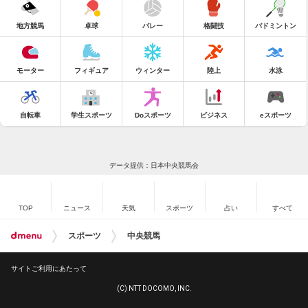
地方競馬
卓球
バレー
格闘技
バドミントン
モーター
フィギュア
ウィンター
陸上
水泳
自転車
学生スポーツ
Doスポーツ
ビジネス
eスポーツ
データ提供：日本中央競馬会
TOP
ニュース
天気
スポーツ
占い
すべて
スポーツ
中央競馬
サイトご利用にあたって
(C) NTT DOCOMO, INC.