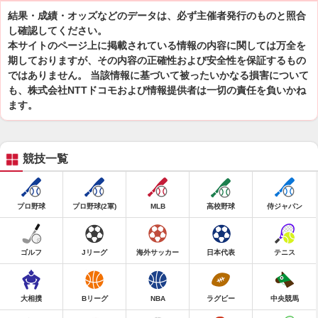
結果・成績・オッズなどのデータは、必ず主催者発行のものと照合
し確認してください。
本サイトのページ上に掲載されている情報の内容に関しては万全を
期しておりますが、その内容の正確性および安全性を保証するもの
ではありません。 当該情報に基づいて被ったいかなる損害について
も、株式会社NTTドコモおよび情報提供者は一切の責任を負いかね
ます。
競技一覧
プロ野球
プロ野球(2軍)
MLB
高校野球
侍ジャパン
ゴルフ
Jリーグ
海外サッカー
日本代表
テニス
大相撲
Bリーグ
NBA
ラグビー
中央競馬