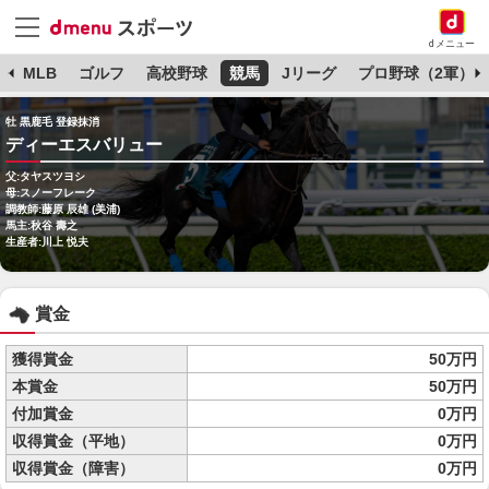
dメニュー
球
MLB
ゴルフ
高校野球
競馬
Jリーグ
プロ野球（2軍）
牡 黒鹿毛 登録抹消
ディーエスバリュー
父:タヤスツヨシ
母:スノーフレーク
調教師:藤原 辰雄 (美浦)
馬主:秋谷 壽之
生産者:川上 悦夫
賞金
獲得賞金
50万円
本賞金
50万円
付加賞金
0万円
収得賞金（平地）
0万円
収得賞金（障害）
0万円